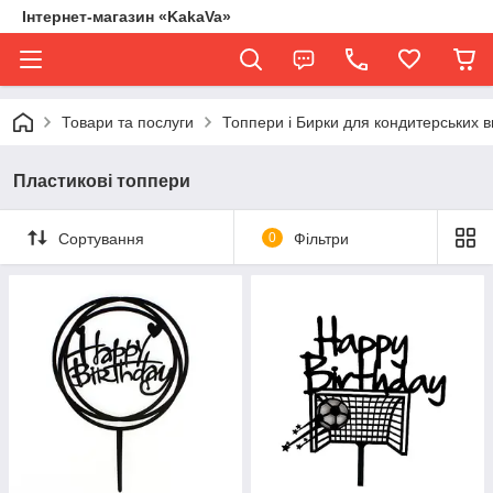
Інтернет-магазин «KakaVa»
Товари та послуги
Топпери і Бирки для кондитерських в
Пластикові топпери
Сортування
0
Фільтри