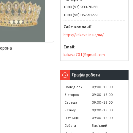
+380 (97) 900-70-58
+380 (95) 057-51-99
https://kakava.in.ua/ua/
корона
kakava701@gmail.com
Графік роботи
Понеділок
09:00
18:00
Вівторок
09:00
18:00
Середа
09:00
18:00
Четвер
09:00
18:00
Пʼятниця
09:00
18:00
Субота
Вихідний