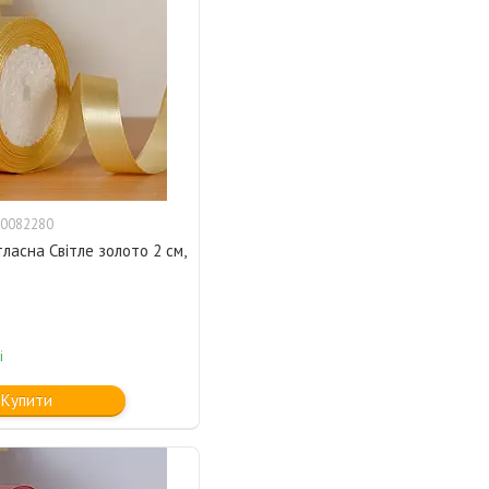
0082280
тласна Світле золото 2 см,
і
Купити