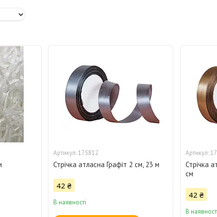
175812
17
и
Стрічка атласна Графіт 2 см, 23 м
Стрічка а
см
42 ₴
42 ₴
В наявності
В наявност