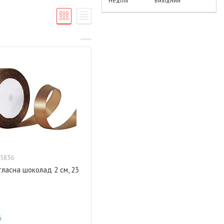
Неділя
Вихідний
5836
тласна шоколад 2 см, 23
і