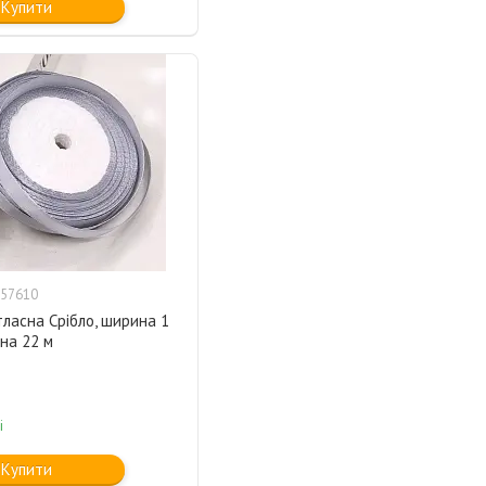
Купити
57610
тласна Срібло, ширина 1
на 22 м
і
Купити