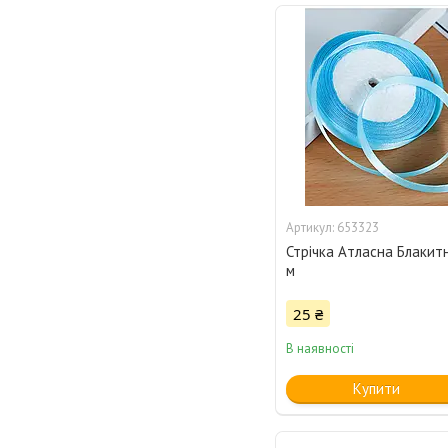
653323
Стрічка Атласна Блакитн
м
25 ₴
В наявності
Купити