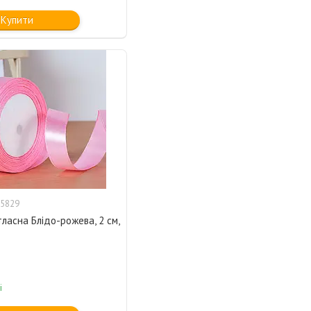
Купити
5829
тласна Блідо-рожева, 2 см,
і