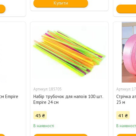
Купити
185705
17
см Empire
Набір трубочок для напоїв 100 шт.
Стрічка а
Empire 24 см
23 м
45 ₴
41 ₴
В наявності
В наявност