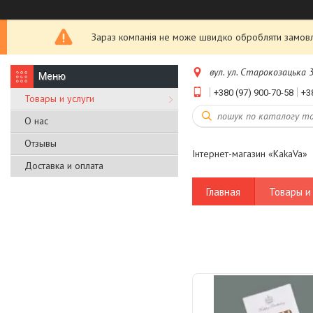
Зараз компанія не може швидко обробляти замовле
вул. ул. Старокозацька 3
+380 (97) 900-70-58
+3
Товары и услуги
О нас
Отзывы
Інтернет-магазин «KakaVa»
Доставка и оплата
Главная
Товары и 