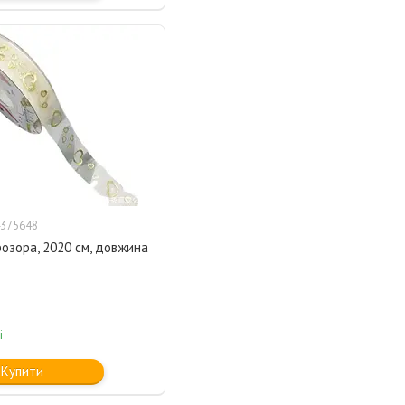
375648
розора, 2020 см, довжина
і
Купити