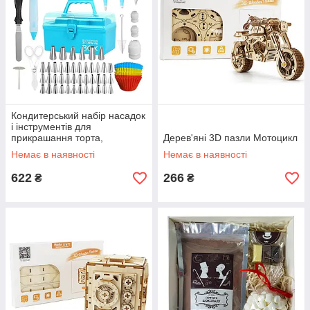
Кондитерський набір насадок
і інструментів для
прикрашання торта,
Дерев'яні 3D пазли Мотоцикл
приладдя для випікання No 2
Немає в наявності
Немає в наявності
622
266
₴
₴