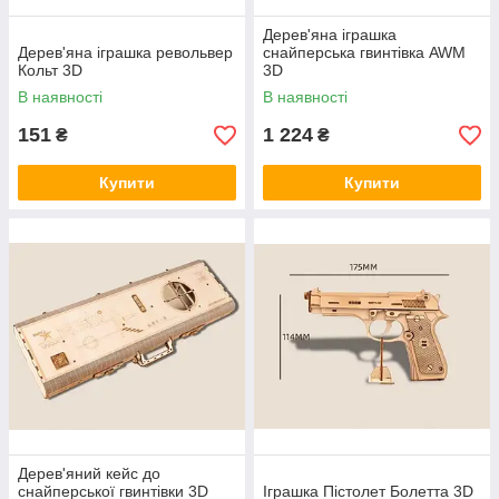
Дерев'яна іграшка
Дерев'яна іграшка револьвер
снайперська гвинтівка AWM
Кольт 3D
3D
В наявності
В наявності
151
1 224
₴
₴
Купити
Купити
Дерев'яний кейс до
снайперської гвинтівки 3D
Іграшка Пістолет Болетта 3D