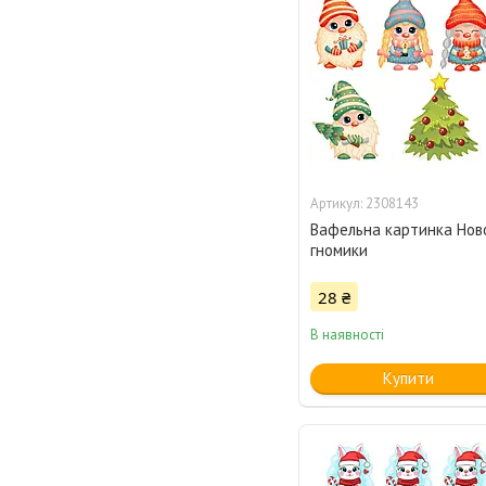
2308143
Вафельна картинка Ново
гномики
28 ₴
В наявності
Купити