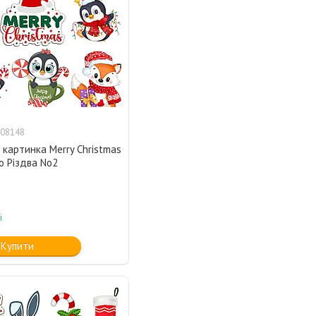
08148
картинка Merry Christmas
о Різдва No2
і
Купити