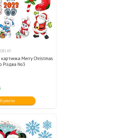
08149
картинка Merry Christmas
о Різдва No3
і
Купити