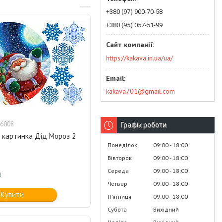
+380 (97) 900-70-58
+380 (95) 057-51-99
https://kakava.in.ua/ua/
kakava701@gmail.com
6008
Графік роботи
 картинка Дід Мороз 2
Понеділок
09:00
18:00
Вівторок
09:00
18:00
Середа
09:00
18:00
і
Четвер
09:00
18:00
Купити
Пʼятниця
09:00
18:00
Субота
Вихідний