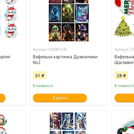
190083190
23
річні
Вафельна картинка Дракончики
Вафельна 
No2
Щасливог
31 ₴
28 ₴
В наявності
В наявност
Купити