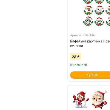
2308146
Вафельна картинка Ново
кексики
28 ₴
В наявності
Купити