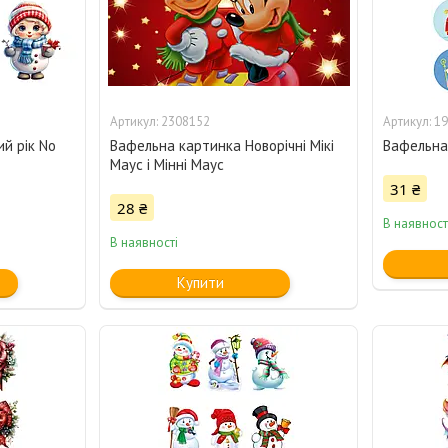
2308152
19
й рік No
Вафельна картинка Новорічні Мікі
Вафельна
Маус і Мінні Маус
31 ₴
28 ₴
В наявност
В наявності
Купити