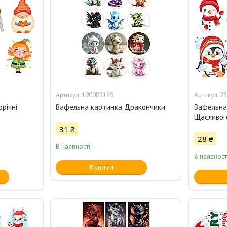
190083189
23
річні
Вафельна картинка Дракончики
Вафельна 
Щасливог
31 ₴
28 ₴
В наявності
В наявност
Купити