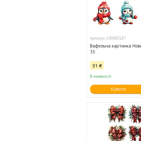
190083187
Вафельна картинка Нови
35
31 ₴
В наявності
Купити