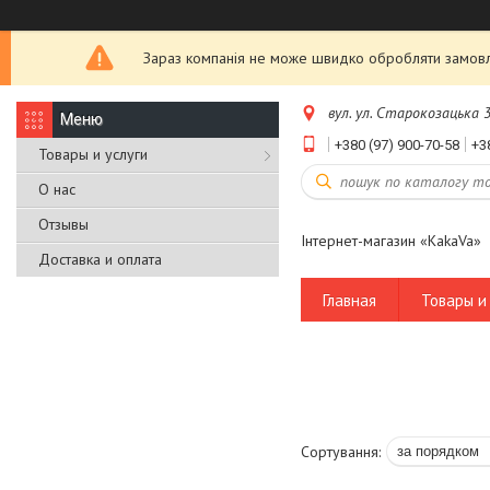
Зараз компанія не може швидко обробляти замовле
вул. ул. Старокозацька 3
+380 (97) 900-70-58
+3
Товары и услуги
О нас
Отзывы
Інтернет-магазин «KakaVa»
Доставка и оплата
Главная
Товары и 