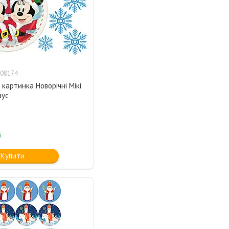
08174
картинка Новорічні Мікі
аус
і
Купити