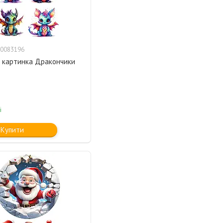
0083196
 картинка Дракончики
і
Купити