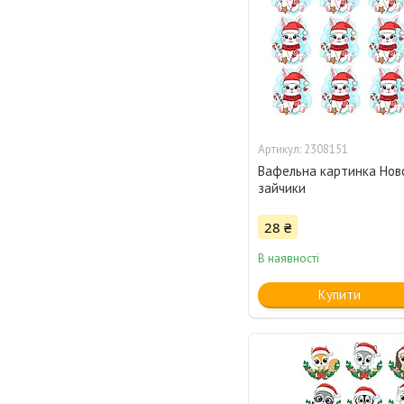
2308151
Вафельна картинка Ново
зайчики
28 ₴
В наявності
Купити