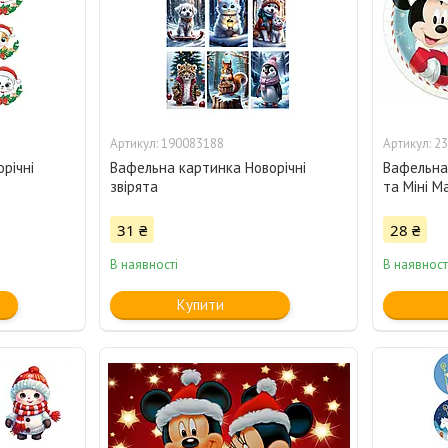
190083188
23
річні
Вафельна картинка Новорічні
Вафельна 
звірята
та Міні М
31 ₴
28 ₴
В наявності
В наявност
Купити