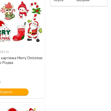
Неділя
Вихідний
08144
картинка Merry Christmas
о Різдва
і
Купити