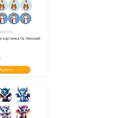
0083191
я картинка Св. Николай
і
Купити