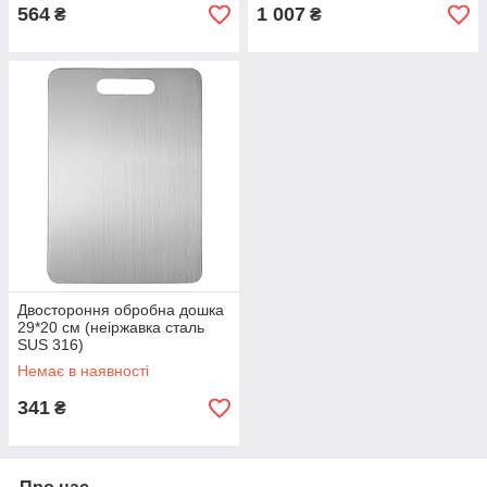
564
1 007
₴
₴
Двостороння обробна дошка
29*20 см (неіржавка сталь
SUS 316)
Немає в наявності
341
₴