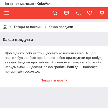
Інтернет-магазин «KakaVa»
Товари та послуги
Какао продукти
Какао продукти
Щоб підняти собі настрій, достатньо випити какао. А щоб
настрій був з тобою постійно потрібно приготувати що-небудь
з какао. Будь це простий напій з молоком і цукром або який-
небудь смачний десерт. Какао зробить Ваш день набагато
приємніше і веселіше.
Але щоб все було добре і Вам не зіпсували настрій досить
Показати все
правильно підібрати какао. Для цього Ми приходимо до Вас
на допомогу. Найкращий і якісний какао продукт, Ви зможете
знайти у нас на сайті. Навіть для оптових покупців у нас
знайдеться хороша пропозиція.