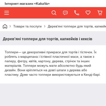
Інтернет-магазин «KakaVa»
Товари та послуги
Дерев'яні топпери для тортів, капкейкі
Дерев'яні топпери для тортів, капкейків і кексів
Топпери— це декоративні прикраси для тортів і тістечок. Їх
роблять з марципана і їстівної пластичної маси, а також з
паперу, фетру, квітів, картону, дерева, стрічок та інших
матеріалів. Топпери можуть мати абсолютно будь-який
дизайн. Вони кріпляться на довгі шпаги з дерева або
пластику. Дуже часто топпери використовуються в Кенді-барі.