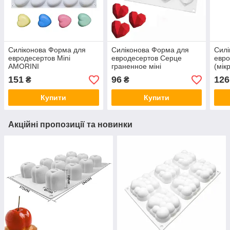
Силіконова Форма для
Силіконова Форма для
Силі
евродесертов Mini
евродесертов Серце
евро
AMORINI
граненное міні
(мік
151
96
126
₴
₴
Купити
Купити
Акційні пропозиції та новинки