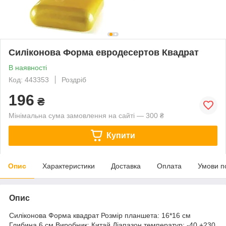
Силіконова Форма евродесертов Квадрат
В наявності
Код: 443353
Роздріб
196
₴
Мінімальна сума замовлення на сайті — 300 ₴
Купити
Опис
Характеристики
Доставка
Оплата
Умови п
Опис
Силіконова Форма квадрат Розмір планшета: 16*16 см
Глибина 6 см Виробник: Китай Діапазон температур: -40 +230