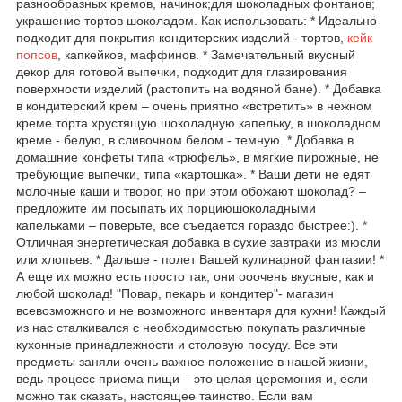
разнообразных кремов, начинок;для шоколадных фонтанов;
украшение тортов шоколадом. Как использовать: * Идеально
подходит для покрытия кондитерских изделий - тортов,
кейк
попсов
, капкейков, маффинов. * Замечательный вкусный
декор для готовой выпечки, подходит для глазирования
поверхности изделий (растопить на водяной бане). * Добавка
в кондитерский крем – очень приятно «встретить» в нежном
креме торта хрустящую шоколадную капельку, в шоколадном
креме - белую, в сливочном белом - темную. * Добавка в
домашние конфеты типа «трюфель», в мягкие пирожные, не
требующие выпечки, типа «картошка». * Ваши дети не едят
молочные каши и творог, но при этом обожают шоколад? –
предложите им посыпать их порциюшоколадными
капельками – поверьте, все съедается гораздо быстрее:). *
Отличная энергетическая добавка в сухие завтраки из мюсли
или хлопьев. * Дальше - полет Вашей кулинарной фантазии! *
А еще их можно есть просто так, они ооочень вкусные, как и
любой шоколад! "Повар, пекарь и кондитер"- магазин
всевозможного и не возможного инвентаря для кухни! Каждый
из нас сталкивался с необходимостью покупать различные
кухонные принадлежности и столовую посуду. Все эти
предметы заняли очень важное положение в нашей жизни,
ведь процесс приема пищи – это целая церемония и, если
можно так сказать, настоящее таинство. Если вам