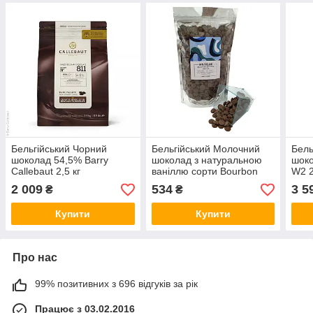
Бельгійський Чорний
Бельгійський Молочний
Бель
шоколад 54,5% Barry
шоколад з натуральною
шоко
Callebaut 2,5 кг
ваніллю сорти Bourbon
W2 2
Barry Callebaut 0,5 кг,
2 009
534
3 5
₴
₴
33,6% какао
Купити
Купити
Про нас
99% позитивних з 696 відгуків за рік
Працює з 03.02.2016