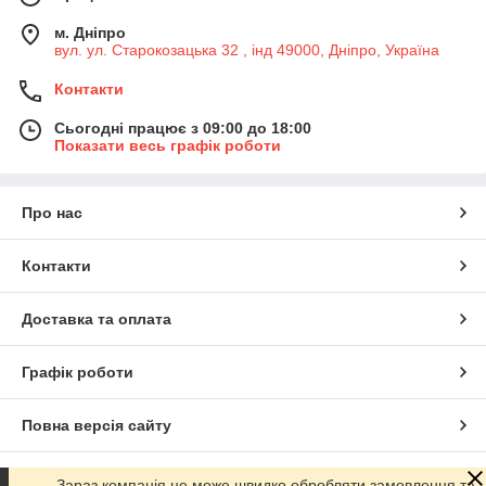
м. Дніпро
вул. ул. Старокозацька 32 , інд 49000, Дніпро, Україна
Контакти
Сьогодні працює з 09:00 до 18:00
Показати весь графік роботи
Про нас
Контакти
Доставка та оплата
Графік роботи
Повна версія сайту
Сайт створено на маркетплейсі
Prom.ua
Зараз компанія не може швидко обробляти замовлення та