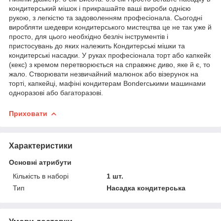
кондитерський мішок і прикрашайте ваші вироби однією
рукою, з легкістю та задоволенням професіонала. Сьогодні
виробляти шедеври кондитерського мистецтва це не так уже й
просто, для цього необхідно безліч інструментів і
пристосувань до яких належить Кондитерські мішки та
кондитерські насадки. У руках професіонала торт або капкейк
(кекс) з кремом перетворюється на справжнє диво, яке й є, то
жало. Створювати незвичайний малюнок або візерунок на
торті, капкейці, мафіні кондитерам Bonderськими машинами
одноразові або багаторазові.
Приховати
Характеристики
Основні атрибути
Кількість в наборі
1 шт.
Тип
Насадка кондитерська