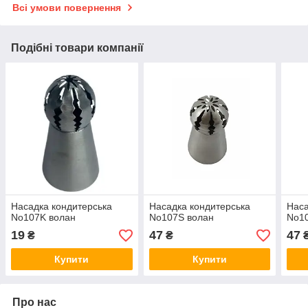
Всі умови повернення
Подібні товари компанії
Насадка кондитерська
Насадка кондитерська
Наса
No107K волан
No107S волан
No1
19
47
47
₴
₴
Купити
Купити
Про нас