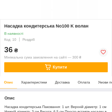
Насадка кондитерська No100 K волан
В наявності
Код: 10
Роздріб
36
₴
Мінімальна сума замовлення на сайті — 300 ₴
Купити
Опис
Характеристики
Доставка
Оплата
Умови п
Опис
Насадка кондитерська Паковання: 1 шт. Верхній діаметр: 1 см
Нижній діаметр: 3 см Висота: 6.5 см Просто вставте насадку в