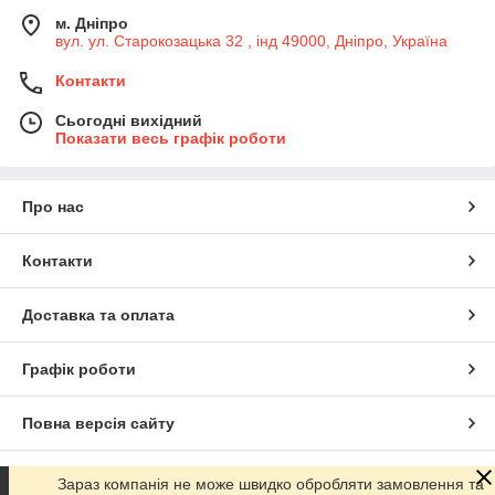
м. Дніпро
вул. ул. Старокозацька 32 , інд 49000, Дніпро, Україна
Контакти
Сьогодні вихідний
Показати весь графік роботи
Про нас
Контакти
Доставка та оплата
Графік роботи
Повна версія сайту
Сайт створено на маркетплейсі
Prom.ua
Зараз компанія не може швидко обробляти замовлення та