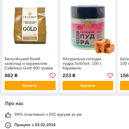
Бельгійський Білий
Натуральна солодка
Шоко
шоколад із карамеллю
пудра SoloSvit, 100 г,
100 
Callebaut Gold 400 грамів
Карамель
862
223
156
₴
₴
Купити
Купити
Про нас
99% позитивних з 692 відгуків за рік
Працює з 03.02.2016