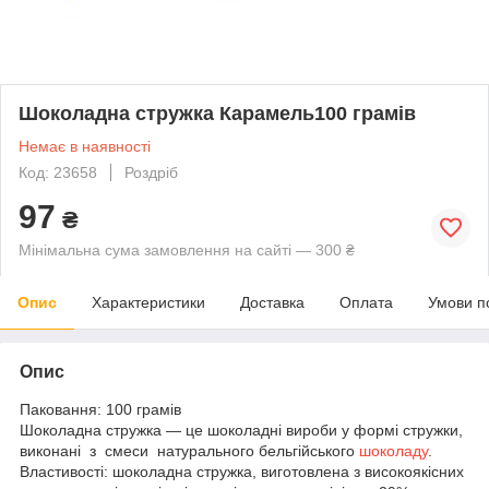
Шоколадна стружка Карамель100 грамів
Немає в наявності
Код: 23658
Роздріб
97
₴
Мінімальна сума замовлення на сайті — 300 ₴
Опис
Характеристики
Доставка
Оплата
Умови п
Опис
Паковання: 100 грамів
Шоколадна стружка — це шоколадні вироби у формі стружки,
виконані з смеси натурального бельгійського
шоколаду
.
Властивості: шоколадна стружка, виготовлена з високоякісних