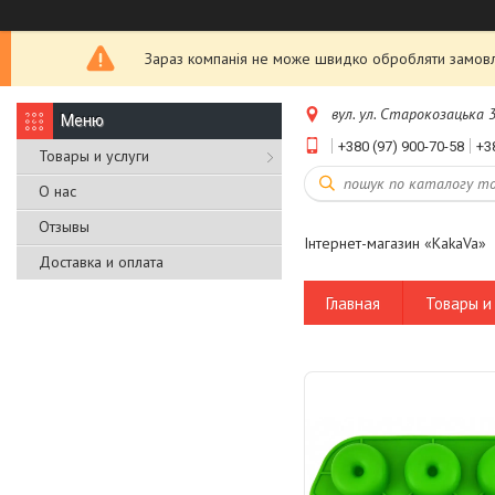
Зараз компанія не може швидко обробляти замовле
вул. ул. Старокозацька 3
+380 (97) 900-70-58
+3
Товары и услуги
О нас
Отзывы
Інтернет-магазин «KakaVa»
Доставка и оплата
Главная
Товары и 