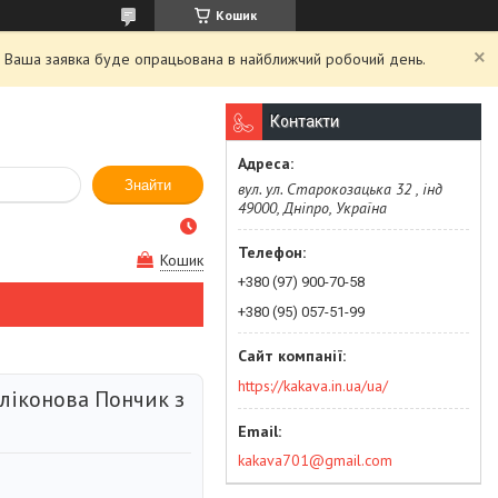
Кошик
й. Ваша заявка буде опрацьована в найближчий робочий день.
Контакти
Знайти
вул. ул. Старокозацька 32 , інд
49000, Дніпро, Україна
Кошик
+380 (97) 900-70-58
+380 (95) 057-51-99
https://kakava.in.ua/ua/
ліконова Пончик з
kakava701@gmail.com