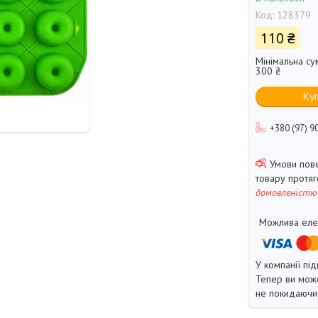
Код:
128379
110 ₴
Мінімальна су
300 ₴
Ку
+380 (97) 9
товару протя
домовленістю
У компанії під
Тепер ви може
не покидаючи 