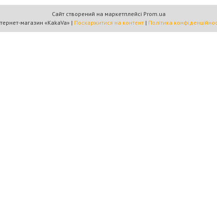
Сайт створений на маркетплейсі
Prom.ua
Інтернет-магазин «KakaVa» |
Поскаржитися на контент
|
Політика конфіденційнос