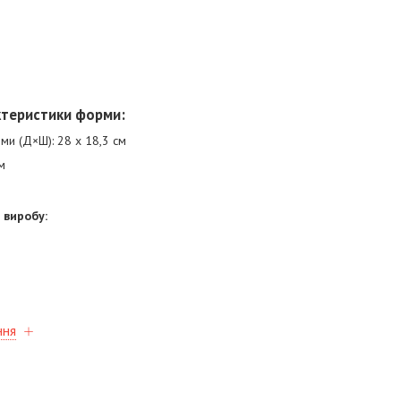
ктеристики форми:
ми (Д×Ш): 28 х 18,3 см
м
 виробу:
ння