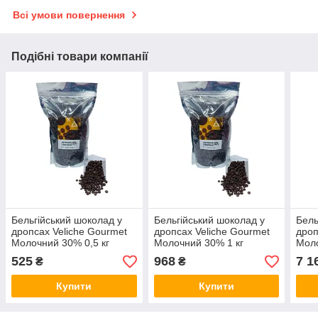
Всі умови повернення
Подібні товари компанії
Бельгійський шоколад у
Бельгійський шоколад у
Бель
дропсах Veliche Gourmet
дропсах Veliche Gourmet
дроп
Молочний 30% 0,5 кг
Молочний 30% 1 кг
Моло
Термостабільний
Термостабільний
Терм
525
968
7 1
₴
₴
Купити
Купити