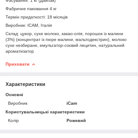
Фасування: 1 кг (дайпак)
Фабричне паковання 4 кг
Термін придатності: 18 місяців
Виробник:
ICAM,
Італія
Склад: цукор, сухе молоко, какао-олія, порошок із малини
(3%) (концентрат із пюре малини, мальтодекстрин), молоко
сухе незбиране, емульгатор-соєвий лецитин, натуральний
ароматизатор
Приховати
Характеристики
Основні
Виробник
iCam
Користувальницькі характеристики
Колір
Рожевий