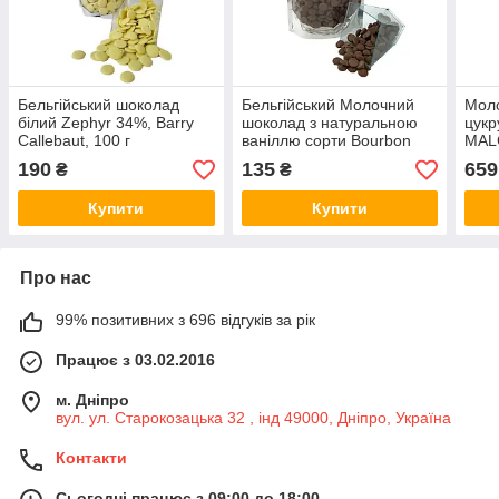
Бельгійський шоколад
Бельгійський Молочний
Мол
білий Zephyr 34%, Barry
шоколад з натуральною
цукр
Callebaut, 100 г
ваніллю сорти Bourbon
MAL
Barry Callebaut 100 гр.
500 
190
135
659
₴
₴
33,6% какао
Купити
Купити
Про нас
99% позитивних з 696 відгуків за рік
Працює з 03.02.2016
м. Дніпро
вул. ул. Старокозацька 32 , інд 49000, Дніпро, Україна
Контакти
Сьогодні працює з 09:00 до 18:00