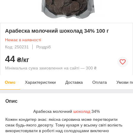
Арабеска молочний шоколад 34% 100 г
Немає в наявності
Код: 250231
Роздріб
44
₴/кг
Мінімальна сума замовлення на сайті — 300 ₴
Опис
Характеристики
Доставка
Оплата
Умови п
Опис
Арабеска молочний
шоколад
34%
Кожен кондитер знає: якісна сировина може перетворити
смак будь-якого десерту. Тому кухаря у всьому світі воліють
використовувати в роботі над солодощами виключно