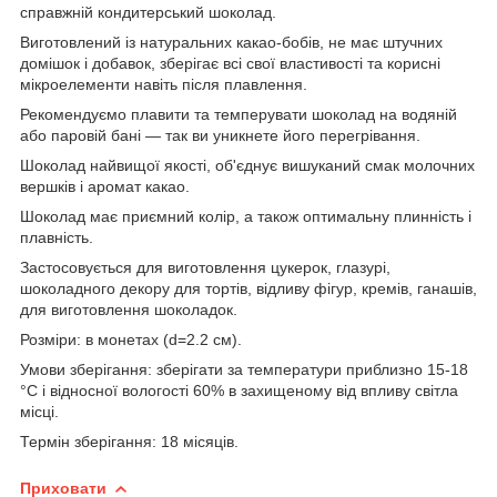
справжній кондитерський шоколад.
Виготовлений із натуральних какао-бобів, не має штучних
домішок і добавок, зберігає всі свої властивості та корисні
мікроелементи навіть після плавлення.
Рекомендуємо плавити та темперувати шоколад на водяній
або паровій бані — так ви уникнете його перегрівання.
Шоколад найвищої якості, об'єднує вишуканий смак молочних
вершків і аромат какао.
Шоколад має приємний колір, а також оптимальну плинність і
плавність.
Застосовується для виготовлення цукерок, глазурі,
шоколадного декору для тортів, відливу фігур, кремів, ганашів,
для виготовлення шоколадок.
Розміри: в монетах (d=2.2 см).
Умови зберігання: зберігати за температури приблизно 15-18
°C і відносної вологості 60% в захищеному від впливу світла
місці.
Термін зберігання: 18 місяців.
Приховати