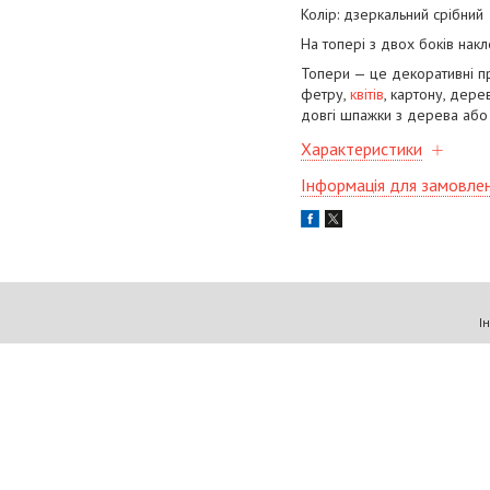
Колір: дзеркальний срібний
На топері з двох боків нак
Топери — це декоративні прик
фетру,
квітів
, картону, дере
довгі шпажки з дерева або 
Характеристики
Інформація для замовле