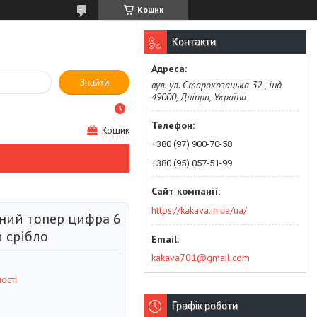
Кошик
Контакти
Знайти
вул. ул. Старокозацька 32 , інд
49000, Дніпро, Україна
Кошик
+380 (97) 900-70-58
+380 (95) 057-51-99
https://kakava.in.ua/ua/
ний топер цифра 6
и срібло
kakava701@gmail.com
ості
Графік роботи