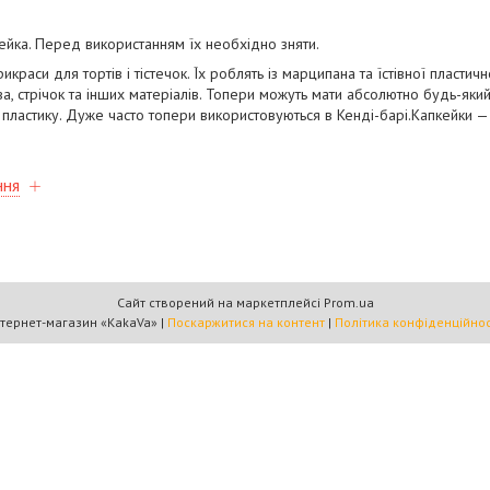
лейка. Перед використанням їх необхідно зняти.
раси для тортів і тістечок. Їх роблять із марципана та їстівної пластично
ва, стрічок та інших матеріалів. Топери можуть мати абсолютно будь-який
пластику. Дуже часто топери використовуються в Кенді-барі.Капкейки —
ння
Сайт створений на маркетплейсі
Prom.ua
Інтернет-магазин «KakaVa» |
Поскаржитися на контент
|
Політика конфіденційнос