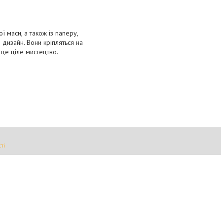
ї маси, а також із паперу,
 дизайн. Вони кріпляться на
 це ціле мистецтво.
ті