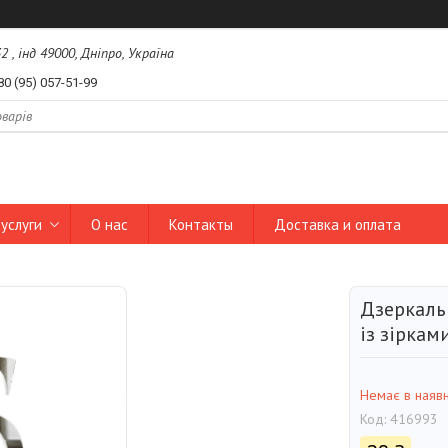
2 , інд 49000, Дніпро, Україна
80 (95) 057-51-99
услуги
О нас
Контакты
Доставка и оплата
Дзеркаль
із зіркам
Немає в наявн
Код:
416993