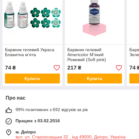
Барвник гелевий Украса
Барвник гелевий
Барв
Блакитна м'ята
Americolor М'який
Зеле
Рожевий (Soft pink)
74
217
74
₴
₴
Купити
Купити
Про нас
99% позитивних з 692 відгуків за рік
Працює з 03.02.2016
м. Дніпро
вул. ул. Старокозацька 32 , інд 49000, Дніпро, Україна