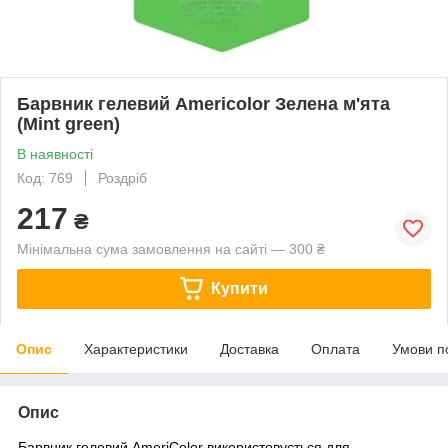
Барвник гелевий Americolor Зелена м'ята
(Mint green)
В наявності
Код: 769
Роздріб
217
₴
Мінімальна сума замовлення на сайті — 300 ₴
Купити
Опис
Характеристики
Доставка
Оплата
Умови п
Опис
Барвник гелевий AmeriColor використовується для