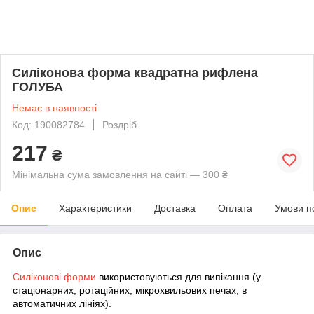
Силіконова форма квадратна рифлена
ГОЛУБА
Немає в наявності
Код: 190082784
Роздріб
217
₴
Мінімальна сума замовлення на сайті — 300 ₴
Опис
Характеристики
Доставка
Оплата
Умови п
Опис
Силіконові форми
використовуються для випікання (у
стаціонарних, ротаційних, мікрохвильових печах, в
автоматичних лініях).