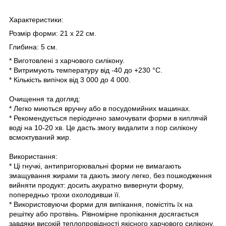
Характеристики:
Розмір форми: 21 x 22 см.
Глибина: 5 см.
* Виготовлені з харчового силікону.
* Витримують температуру від -40 до +230 °C.
* Кількість випічок від 3 000 до 4 000.
Очищення та догляд:
* Легко миються вручну або в посудомийних машинах.
* Рекомендується періодично замочувати форми в киплячій
воді на 10-20 хв. Це дасть змогу видалити з пор силікону
всмоктуваний жир.
Використання:
* Ці гнучкі, антипригорювальні форми не вимагають
змащування жирами та дають змогу легко, без пошкодження
вийняти продукт: досить акуратно вивернути форму,
попередньо трохи охолодивши її.
* Використовуючи форми для випікання, помістіть їх на
решітку або протвінь. Рівномірне пропікання досягається
завдяки високій теплопровідності якісного харчового силікону.