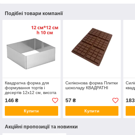
Подібні товари компанії
Квадратна форма для
Силіконова форма Плитки
Сил
формування тортів і
шоколаду КВАДРАТНІ
квад
десертів 12х12 см, висота
10 см
146
57
183
₴
₴
Купити
Купити
Акційні пропозиції та новинки