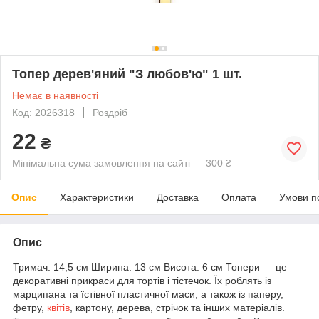
Топер дерев'яний "З любов'ю" 1 шт.
Немає в наявності
Код: 2026318
Роздріб
22
₴
Мінімальна сума замовлення на сайті — 300 ₴
Опис
Характеристики
Доставка
Оплата
Умови п
Опис
Тримач: 14,5 см Ширина: 13 см Висота: 6 см Топери — це
декоративні прикраси для тортів і тістечок. Їх роблять із
марципана та їстівної пластичної маси, а також із паперу,
фетру,
квітів
, картону, дерева, стрічок та інших матеріалів.