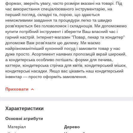
формах, зверніть увагу, часто розміри вказані на товарі. Під
час використання спеціалізованого інструментарію, на
перший погляд, складні та, порою, що здаються
неможливими завдання та процедури легко та швидко
розв'язуються без головоломок і складнощів. Ми допоможемо
купити потрібний інструмент і зберегти Ваш власний час і
гарний настрій. Інтернет-магазин "Повар, пекар та кондитер"
допоможе Вам розв'язати цю дилему. Ми маємо
найрізноманітніший кухонний посуд і замовити товар у нас
дуже просто. Асортимент наявних пропозицій вкрай широкий,
а кондитерська особливо потішать: форми для печива,
каттери, кондитерська стрічка для квітів, кондитерський мішок,
кондитерські насадки. Якщо вас цікавить наш кондитерський
інвентар — просто оформіть замовлення.
Приховати
Характеристики
Основні атрибути
Матеріал
Дерево