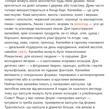
Топери можуть мати абсолютно будь-який дизайн. Вони
кріпляться на довгі шпажки з дерева або пластику. Дуже часто
топери використовуються в Кенді-барі. Капкейки — це ціле
мистецтво. Кава капучино, ваніль і малина, кокос і вершки,
лимон і апельсин, червоний оксамит, чорниця та маскарпоне,
пекан і карамель, банан і манго, морква та
шоколад
— усе це
назви та різновиди маленьких кексів. Для приготування
капкейків, крім основних продуктів, як-от яйця, олія, цукор і
борошно, використовують різні фрукти та ягоди, сир,
шоколад, кава, горіхи, прянощі. Капкейки в гарному пакованні
— ідеальний подарунок на день народження, ювілей весілля,
сімейне
свято
. Капкейки можуть бути тематичними.
Романтичні, для коханої людини — із серцями. Для
молодіжної вечірки — з шапочками яскравих кольорів. Для
дитячих свят — з фігурками тварин, принцес, роботів і героїв
мультфільмів, загалом як підкаже фантазія. Капкейки
випікають у спеціальних формах, переважно з антипригарним
покриттям або в силіконових із круглими виїмками.
Найчастіше капкейки пекуть у паперових капсулах. Це
запобігає кексам від висихання й надає їм ошатного вигляду,
тому що капсули можуть бути різних кольорів і з улюбленцем.
Совет! Якщо у вас немає форм і паперових капсул —
купувати їх треба разом, приміряючи капсули під форми.
Трапляється, що капсули в діаметрі більше, ніж виїмки в