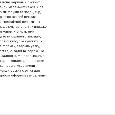
пельсин, червоний оксамит,
види маленьких кексів. Для
ізні фрукти та ягоди, сир,
ження, ювілей весілля,
ля молодіжної вечірки — з
ьтфільмів, загалом як підкаже
ліконових із круглими
адає їм ошатного вигляду,
рових капсул — купувати їх
в формах, зверніть увагу,
огляд, складні та, порою, що
 складнощів. Ми допоможемо
 пекар та кондитер" допоможе
же просто. Асортимент
кондитерська стрічка для
— просто оформіть замовлення.