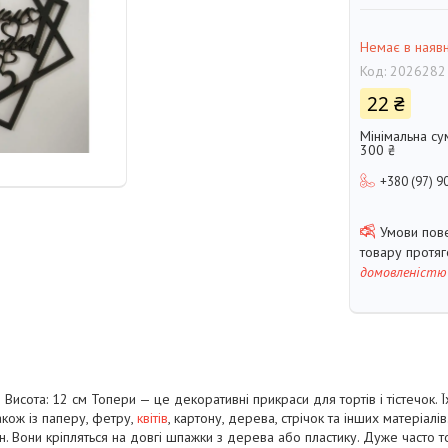
Немає в наявн
Код:
2026282
22 ₴
Мінімальна су
300 ₴
+380 (97) 9
товару протя
домовленістю
Висота: 12 см Топери — це декоративні прикраси для тортів і тістечок. Ї
також із паперу, фетру,
квітів
, картону, дерева, стрічок та інших матеріалі
. Вони кріпляться на довгі шпажки з дерева або пластику. Дуже часто 