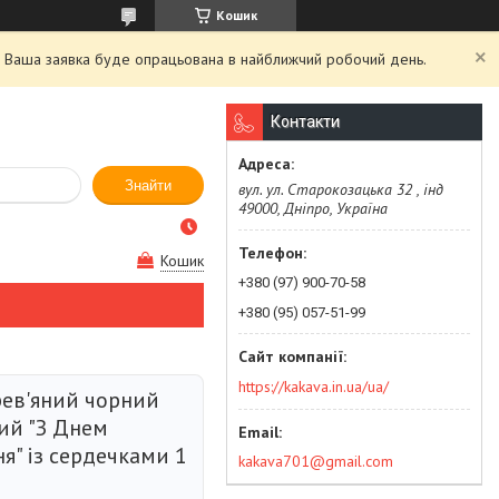
Кошик
й. Ваша заявка буде опрацьована в найближчий робочий день.
Контакти
Знайти
вул. ул. Старокозацька 32 , інд
49000, Дніпро, Україна
Кошик
+380 (97) 900-70-58
+380 (95) 057-51-99
https://kakava.in.ua/ua/
рев'яний чорний
ий "З Днем
я" із сердечками 1
kakava701@gmail.com