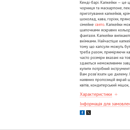
Кенді-барі. Капкейки — це ц
чорниця та маскарпоне, пека
приготування капкейків, крі
шоколад, кава, горіхи, пря
сімейне
свято
. Капкейки мо
шапочками яскравих кольорів
фантазія. Капкейки випікаю
виїмками. Найчастіше капке
тому що капсули можуть бут
треба разом, приміряючи кап
часто розміри вказані на то
здаються неможливими завд
купити потрібний інструмент
Вам розв'язати цю дилему. 
наявних пропозицій вкрай ш
квітів, кондитерський мішо
Характеристики
Інформація для замовле