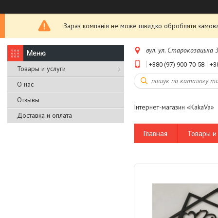
Зараз компанія не може швидко обробляти замовле
вул. ул. Старокозацька 3
+380 (97) 900-70-58
+3
Товары и услуги
О нас
Отзывы
Інтернет-магазин «KakaVa»
Доставка и оплата
Главная
Товары и 