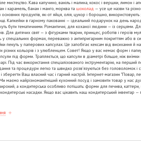
іле мистецтво. Кава капучино, ваніль і малина, кокос і вершки, лимон і а
н і карамель, банан і манго, морква та
шоколад
— усе це назви та різно
м основних продуктів, як-от яйця, олія, цукор і борошно, використовують р
нощі. Капкейки в гарному пакованні — ідеальний подарунок на день народ
жуть бути тематичними. Романтичні, для коханої людини — із серцями. Д
. Для дитячих свят — з фігурками тварин, принцес, роботів і героїв мул
ть у спеціальних формах, переважно з антипригарним покриттям або в си
йки пекуть у паперових капсулах. Це запобігає кексам від висихання й н
и різних кольорів і з улюбленцем. Совет! Якщо у вас немає форм і папе
сули під форми. Трапляється, що капсули в діаметрі більше, ніж виїмки 
варі. Під час використання спеціалізованого інструментарію, на перший п
ання та процедури легко та швидко розв'язуються без головоломок і
 і зберегти Ваш власний час і гарний настрій. Інтернет-магазин "Повар,
Ми маємо найрізноманітніший кухонний посуд і замовити товар у нас ду
ирокий, а кондитерська особливо потішать: форми для печива, каттери, 
к, кондитерські насадки. Якщо вас цікавить наш кондитерський інвентар 
ння