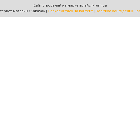
Сайт створений на маркетплейсі
Prom.ua
Інтернет-магазин «KakaVa» |
Поскаржитися на контент
|
Політика конфіденційнос