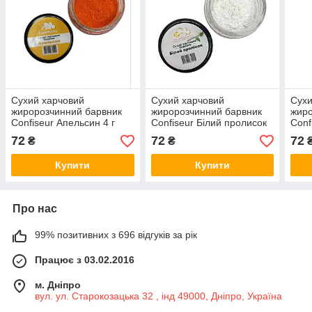
Сухий харчовий
Сухий харчовий
Сухи
жиророзчинний барвник
жиророзчинний барвник
жиро
Confiseur Апельсин 4 г
Confiseur Білий пролисок
Conf
4 г
4 г
72
72
72
₴
₴
Купити
Купити
Про нас
99% позитивних з 696 відгуків за рік
Працює з 03.02.2016
м. Дніпро
вул. ул. Старокозацька 32 , інд 49000, Дніпро, Україна