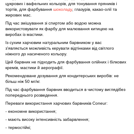
цукрових і вафельних кольорів, для тонування пряників і
тортів,
для фарбування
шоколаду
, глазурів, какао-олії та
жирових мас.
Під час змішування зі спиртом або водою
можна
використовувати
як фарбу
для малювання китицею
на
виробах із мастики.
Із сухим харчовим натуральним барвником у вас
з'являється
можливість керувати відтінками
від світлого
ніжного до насиченого кольору.
Цей барвник
не підходить
для фарбування олійних і білкових
кремів, мастики й аерографії.
Рекомендоване дозування для кондитерських виробів
: не
більш ніж 50 мг/кг.
Під час фарбування барвник
вводиться в чистому вигляді
без
попереднього розведення.
Переваги використання харчових барвників Coneur:
- економне використання;
- мають високу інтенсивність забарвлення;
- термостійкі;