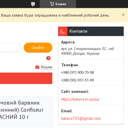
Кошик
й. Ваша заявка буде опрацьована в найближчий робочий день.
Контакти
Знайти
вул. ул. Старокозацька 32 , інд
49000, Дніпро, Україна
Кошик
+380 (97) 900-70-58
+380 (95) 057-51-99
https://kakava.in.ua/ua/
рчовий барвник
инний) Confiseur
АСНИЙ 10 г
kakava701@gmail.com