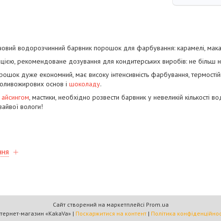
овий водорозчинний барвник порошок для фарбування: карамелі, макарун
ацією, рекомендоване дозування для кондитерських виробів: не більш ні
ошок дуже економний, має високу інтенсивність фарбування, термостій
 оливожирових основ і
шоколаду
.
,
айсингом
, мастики, необхідно розвести барвник у невеликій кількості в
зайвої вологи!
ння
Сайт створений на маркетплейсі
Prom.ua
Інтернет-магазин «KakaVa» |
Поскаржитися на контент
|
Політика конфіденційнос