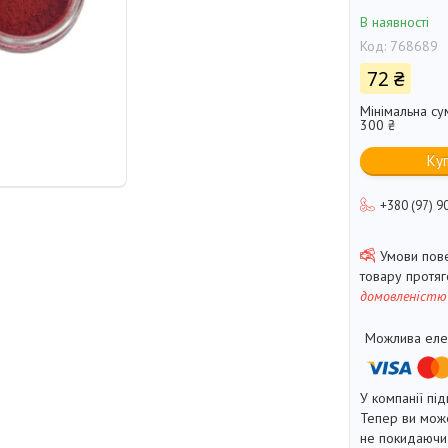
В наявності
Код:
768689
72 ₴
Мінімальна су
300 ₴
Ку
+380 (97) 9
товару протя
домовленістю
У компанії під
Тепер ви може
не покидаючи 