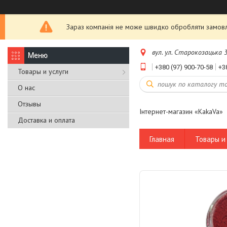
Зараз компанія не може швидко обробляти замовле
вул. ул. Старокозацька 3
+380 (97) 900-70-58
+3
Товары и услуги
О нас
Отзывы
Інтернет-магазин «KakaVa»
Доставка и оплата
Главная
Товары и 