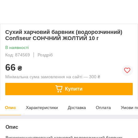
Сухий харчовий барвник (водорозчинний)
Confiseur СОНЧНИЙ ЖОЛТИЙ 10 г
В наявності
Код: 874569
Роздріб
66
₴
Мінімальна сума замовлення на сайті — 300 ₴
Купити
Опис
Характеристики
Доставка
Оплата
Умови п
Опис
Висококонцентрований харчовий водорозчинний барвник