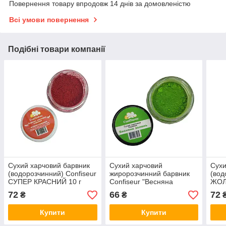
Повернення товару впродовж 14 днів за домовленістю
Всі умови повернення
Подібні товари компанії
Сухий харчовий барвник
Сухий харчовий
Сухи
(водорозчинний) Confiseur
жиророзчинний барвник
(вод
СУПЕР КРАСНИЙ 10 г
Confiseur "Весняна
ЖОЛ
зелень" 4 г
72
66
72
₴
₴
Купити
Купити