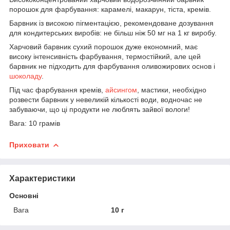
порошок для фарбування: карамелі, макарун, тіста, кремів.
Барвник із високою пігментацією, рекомендоване дозування
для кондитерських виробів: не більш ніж 50 мг на 1 кг виробу.
Харчовий барвник сухий порошок дуже економний, має
високу інтенсивність фарбування, термостійкий, але цей
барвник не підходить для фарбування оливожирових основ і
шоколаду
.
Під час фарбування кремів,
айсингом
, мастики, необхідно
розвести барвник у невеликій кількості води, водночас не
забуваючи, що ці продукти не люблять зайвої вологи!
Вага: 10 грамів
Приховати
Характеристики
Основні
Вага
10 г