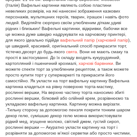
(Італія) Вафельні картинки являють собою пластини
невеликих розмірів, на які нанесені зображення казкових
персонажів, мультяшних героїв, тварин, іграшок і навіть фото
людей. Виділяйте сюрприз своїм улюбленим діткам,удиві
рідних і близьких! Вафельні картинки, відкривки, бабочки все
це можна дуже швидко надрукувати на харчовому принтері,
для якого ідеально підійде
вафельний папір (харчовий папір
),
це швидкий, красивий, оригінальний спосіб прикрасити торт,
тістечко,десерт до будь-якого
свята
. Вони не мають смаку та
прості в застосуванні. До їх складу входять кукурудзяний,
картопляний і пшеничний крохмалі,
харчові барвники
. Ви
можете спекти торт за улюбленим рецептом, а також можете
просто купити торт у супермаркеті та прикрасити його
самостійно. Як укласти на торт вафельну картинку Вафельна
картинка кладеться на рівну поверхню торта-мастику,
рослинні вершки, На верхню частину торта наносимо збиті
рослинні вершки, білковий або олійний крем, розрівнюємо та
укладаємо вафельну картинка. Картинку можна вирізати.
-Тильну сторону за допомогою пензля покрити тонким шаром
декор гелю, сумішшю декор гелю можна використовувати
рідкий мед, згущене молоко, світлий джем, густий сироп,
рослинні вершки — Акуратно укласти картинку на торт і
розрівняти за допомогою м'якої серветки або просто чистими,