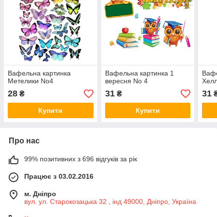
Вафельна картинка
Вафельна картинка 1
Вафе
Метелики No4
вересня No 4
Хелл
28
31
31
₴
₴
Купити
Купити
Про нас
99% позитивних з 696 відгуків за рік
Працює з 03.02.2016
м. Дніпро
вул. ул. Старокозацька 32 , інд 49000, Дніпро, Україна