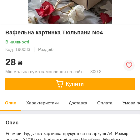
Вафельна картинка Тюльпани No4
В наявності
Код: 190083
Роздріб
28
₴
Мінімальна сума замовлення на сайті — 300 ₴
Купити
Опис
Характеристики
Доставка
Оплата
Умови п
Опис
Розміри: Будь-яка картинка друкується на аркуші А4. Розмір
аркуша: 21*30 см. Вафельний папір Виробник: Moodecor