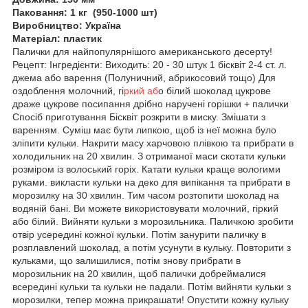
Паковання: 1 кг (950-1000 шт)
Виробництво: Україна
Матеріал: пластик
Палички для найпопулярнішого американського десерту!
Рецепт: Інгредієнти: Виходить: 20 - 30 штук 1 бісквіт 2-4 ст. л.
джема або варення (Полуничний, абрикосовий тощо) Для
оздоблення молочний, гі
ркий аб
о білий шоколад цукрове
драже цукрове посипання дрібно наручені горішки + палички
Спосіб приготування Бісквіт розкрити в миску. Змішати з
варенням. Суміш має бути липкою, щоб із неї можна було
зліпити кульки. Накрити масу харчовою плівкою та прибрати в
холодильник на 20 хвилин. З отриманої маси скотати кульки
розміром із волоський горіх. Катати кульки краще вологими
руками. викласти кульки на деко для випікання та прибрати в
морозилку на 30 хвилин. Тим часом розтопити шоколад на
водяній бані. Ви можете використовувати молочний, гіркий
або білий. Вийняти кульки з морозильника. Паличкою зробити
отвір усередині кожної кульки. Потім занурити паличку в
розплавлений шоколад, а потім усунути в кульку. Повторити з
кульками, що залишилися, потім знову прибрати в
морозильник на 20 хвилин, щоб палички добреймалися
всередині кульки та кульки не падали. Потім вийняти кульки з
морозилки, тепер можна прикрашати! Опустити кожну кульку