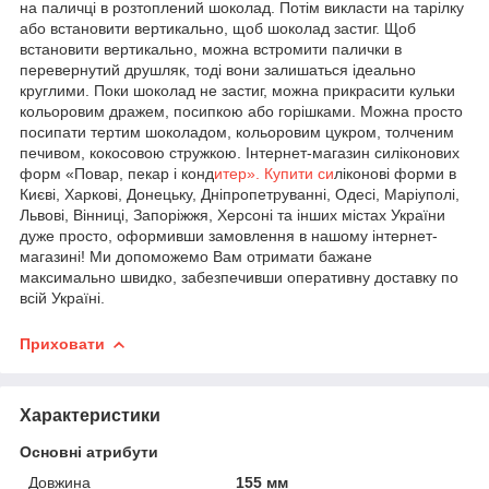
на паличці в розтоплений шоколад. Потім викласти на тарілку
або встановити вертикально, щоб шоколад застиг. Щоб
встановити вертикально, можна встромити палички в
перевернутий друшляк, тоді вони залишаться ідеально
круглими. Поки шоколад не застиг, можна прикрасити кульки
кольоровим дражем, посипкою або горішками. Можна просто
посипати тертим шоколадом, кольоровим цукром, толченим
печивом, кокосовою стружкою. Інтернет-магазин силіконових
форм «Повар, пекар і конд
итер». Купити си
ліконові форми в
Києві, Харкові, Донецьку, Дніпропетруванні, Одесі, Маріуполі,
Львові, Вінниці, Запоріжжя, Херсоні та інших містах України
дуже просто, оформивши замовлення в нашому інтернет-
магазині! Ми допоможемо Вам отримати бажане
максимально швидко, забезпечивши оперативну доставку по
всій Україні.
Приховати
Характеристики
Основні атрибути
Довжина
155 мм