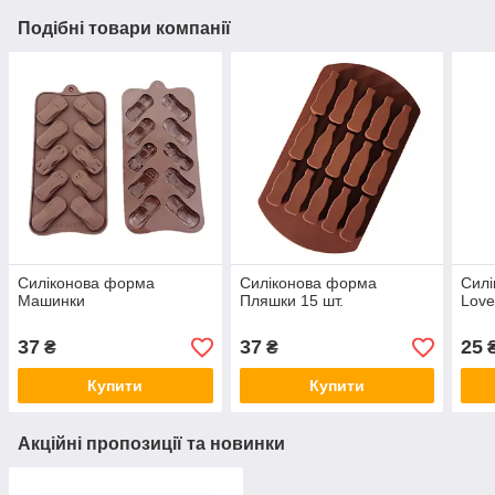
Подібні товари компанії
Силіконова форма
Силіконова форма
Силі
Машинки
Пляшки 15 шт.
Lov
37
37
25
₴
₴
Купити
Купити
Акційні пропозиції та новинки