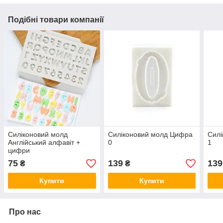
Подібні товари компанії
Силіконовий молд
Силіконовий молд Цифра
Сил
Англійський алфавіт +
0
1
цифри
75
139
139
₴
₴
Купити
Купити
Про нас