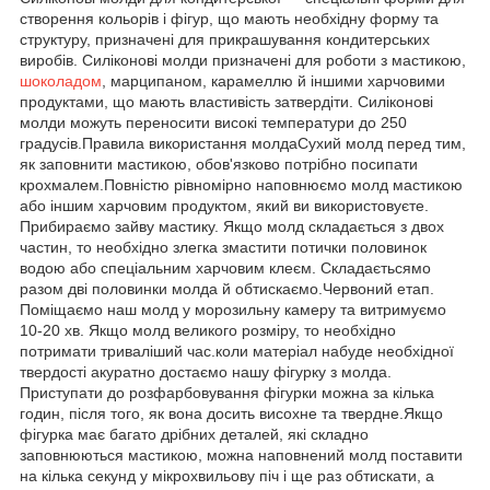
створення кольорів і фігур, що мають необхідну форму та
структуру, призначені для прикрашування кондитерських
виробів. Силіконові молди призначені для роботи з мастикою,
шоколадом
, марципаном, карамеллю й іншими харчовими
продуктами, що мають властивість затвердіти. Силіконові
молди можуть переносити високі температури до 250
градусів.Правила використання молдаСухий молд перед тим,
як заповнити мастикою, обов'язково потрібно посипати
крохмалем.Повністю рівномірно наповнюємо молд мастикою
або іншим харчовим продуктом, який ви використовуєте.
Прибираємо зайву мастику. Якщо молд складається з двох
частин, то необхідно злегка змастити потички половинок
водою або спеціальним харчовим клеєм. Складаєтьсямо
разом дві половинки молда й обтискаємо.Червоний етап.
Поміщаємо наш молд у морозильну камеру та витримуємо
10-20 хв. Якщо молд великого розміру, то необхідно
потримати триваліший час.коли матеріал набуде необхідної
твердості акуратно достаємо нашу фігурку з молда.
Приступати до розфарбовування фігурки можна за кілька
годин, після того, як вона досить висохне та твердне.Якщо
фігурка має багато дрібних деталей, які складно
заповнюються мастикою, можна наповнений молд поставити
на кілька секунд у мікрохвильову піч і ще раз обтискати, а