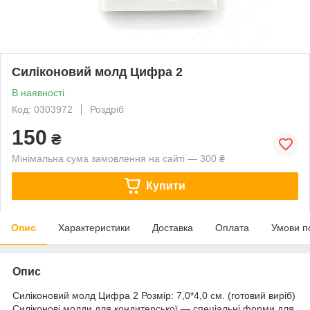
Силіконовий молд Цифра 2
В наявності
Код: 0303972
Роздріб
150
₴
Мінімальна сума замовлення на сайті — 300 ₴
Купити
Опис
Характеристики
Доставка
Оплата
Умови п
Опис
Силіконовий молд Цифра 2 Розмір: 7,0*4,0 см. (готовий виріб)
Силіконові молди для кондитерської — спеціальні форми для