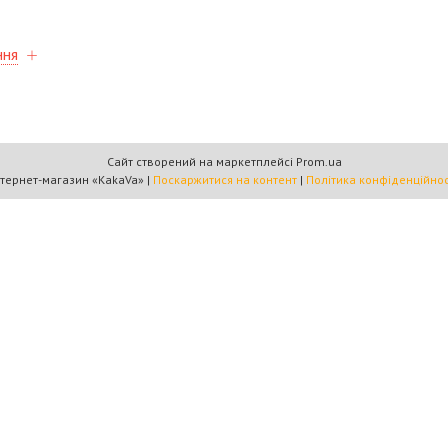
ння
Сайт створений на маркетплейсі
Prom.ua
Інтернет-магазин «KakaVa» |
Поскаржитися на контент
|
Політика конфіденційнос