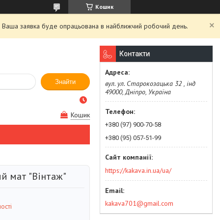
Кошик
й. Ваша заявка буде опрацьована в найближчий робочий день.
Контакти
Знайти
вул. ул. Старокозацька 32 , інд
49000, Дніпро, Україна
Кошик
+380 (97) 900-70-58
+380 (95) 057-51-99
https://kakava.in.ua/ua/
й мат "Вінтаж"
kakava701@gmail.com
ості