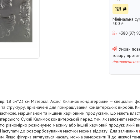
38 ₴
Мінімальна су
300 ₴
+380 (97) 9
товару протя
домовленістю
змір: 18 см*23 см Матеріал: Акрил Килимок кондитерський — спеціальні ф
та структуру, призначені для прикрашування кондитерських виробів. К
астикою, марципаном та іншими харчовими продуктами, що мають власти
терського Сухий Килимок кондитерський перед тим, як заповнити масти
тю рівномірно розкочуємо мастику або інший харчовий продукт, який ви
 Наступати до розфарбовування мастики можна відразу. Для заливання
м. Якщо фігурка витягується насилу, можна заморозити її до нижчої тем