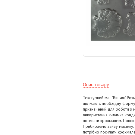
Опис товару
Текстурний мат "Вінтаж" Ро
що мають необхідну форму 
призначений для роботи з м
використання килимка конди
посипати крохмалем. Повніс
Прибираємо зайву мастику.
потрібно посипати крохмале