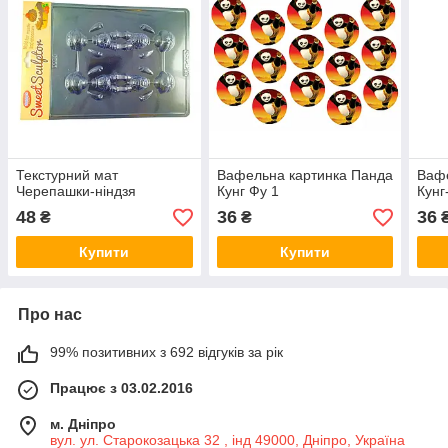
Текстурний мат
Вафельна картинка Панда
Вафе
Черепашки-ніндзя
Кунг Фу 1
Кунг
48
36
36
₴
₴
Купити
Купити
Про нас
99% позитивних з 692 відгуків за рік
Працює з 03.02.2016
м. Дніпро
вул. ул. Старокозацька 32 , інд 49000, Дніпро, Україна