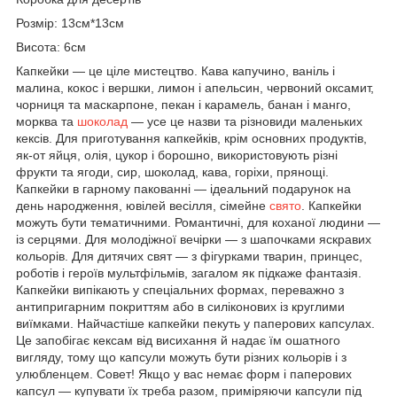
Розмір: 13см*13см
Висота: 6см
Капкейки — це ціле мистецтво. Кава капучино, ваніль і
малина, кокос і вершки, лимон і апельсин, червоний оксамит,
чорниця та маскарпоне, пекан і карамель, банан і манго,
морква та
шоколад
— усе це назви та різновиди маленьких
кексів. Для приготування капкейків, крім основних продуктів,
як-от яйця, олія, цукор і борошно, використовують різні
фрукти та ягоди, сир, шоколад, кава, горіхи, прянощі.
Капкейки в гарному пакованні — ідеальний подарунок на
день народження, ювілей весілля, сімейне
свято
. Капкейки
можуть бути тематичними. Романтичні, для коханої людини —
із серцями. Для молодіжної вечірки — з шапочками яскравих
кольорів. Для дитячих свят — з фігурками тварин, принцес,
роботів і героїв мультфільмів, загалом як підкаже фантазія.
Капкейки випікають у спеціальних формах, переважно з
антипригарним покриттям або в силіконових із круглими
виїмками. Найчастіше капкейки пекуть у паперових капсулах.
Це запобігає кексам від висихання й надає їм ошатного
вигляду, тому що капсули можуть бути різних кольорів і з
улюбленцем. Совет! Якщо у вас немає форм і паперових
капсул — купувати їх треба разом, приміряючи капсули під