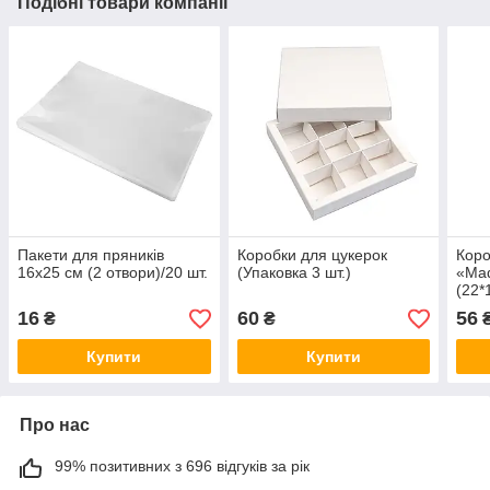
Подібні товари компанії
Пакети для пряників
Коробки для цукерок
Коро
16х25 см (2 отвори)/20 шт.
(Упаковка 3 шт.)
«Mad
(22*
16
60
56
₴
₴
Купити
Купити
Про нас
99% позитивних з 696 відгуків за рік