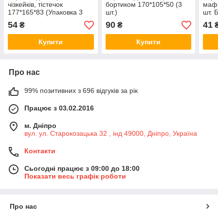
чізкейків, тістечок
бортиком 170*105*50 (3
мафі
177*165*83 (Упаковка 3
шт.)
шт. 
шт.)
шт.)
54
90
41
₴
₴
Купити
Купити
Про нас
99% позитивних з 696 відгуків за рік
Працює з 03.02.2016
м. Дніпро
вул. ул. Старокозацька 32 , інд 49000, Дніпро, Україна
Контакти
Сьогодні працює з 09:00 до 18:00
Показати весь графік роботи
Про нас