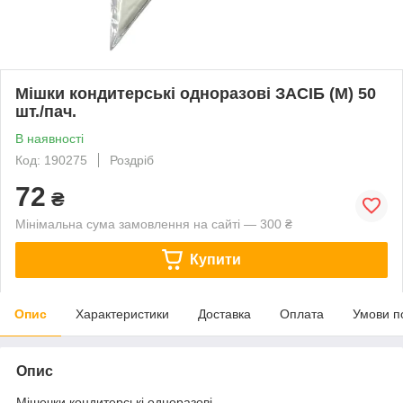
Мішки кондитерські одноразові ЗАСІБ (M) 50
шт./пач.
В наявності
Код: 190275
Роздріб
72
₴
Мінімальна сума замовлення на сайті — 300 ₴
Купити
Опис
Характеристики
Доставка
Оплата
Умови п
Опис
Мішечки кондитерські одноразові