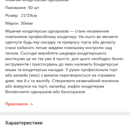
Паковання: 50 шт.
Розмір: 21*29см.
Мікрон: 30мкм
Мішечки кондитерські одноразові — стане незамінним
помічником професійному кондитеру. На нього ви зможете
одягнути будь-яку насадку та прикрасу торта або десерту
стане набагато легше завдяки повнішому контролю над
тиском. Сьогодні виробляти шедеври кондитерського
мистецтва це не так уже й просто, для цього необхідно безліч
інструментів і пристосувань до яких належить Кондитерські
мішки та кондитерські насадки. У руках професіонала торт
або капкейк (кекс) з кремом перетворюється на справжнє
диво, яке й є та жалобу. Створювати незвичайний малюнок
або візерунок на торті, капкейці, мафіні кондитерам
Bondernamic одноразові або багаторазові.
Приховати
Характеристики