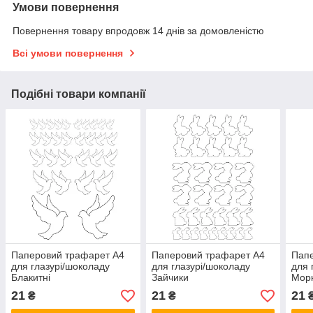
Умови повернення
Повернення товару впродовж 14 днів за домовленістю
Всі умови повернення
Подібні товари компанії
Паперовий трафарет А4
Паперовий трафарет А4
Пап
для глазурі/шоколаду
для глазурі/шоколаду
для 
Блакитні
Зайчики
Мор
21
21
21
₴
₴