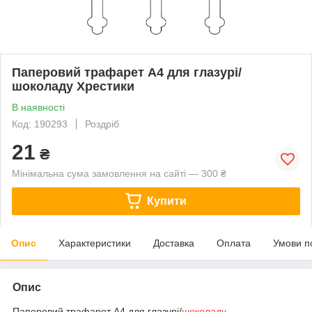
Паперовий трафарет А4 для глазурі/
шоколаду Хрестики
В наявності
Код: 190293
Роздріб
21
₴
Мінімальна сума замовлення на сайті — 300 ₴
Купити
Опис
Характеристики
Доставка
Оплата
Умови п
Опис
Паперовий трафарет А4 для глазурі/
шоколаду