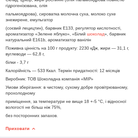
гідрогенізована, олія
пальмоядрова), сироватка молочна суха, молоко сухе
знежирене, емульгатор
(соєвий лецицтин), барвник Е133, регулятор кислотності,
ароматизатор «Зелене яблуко», «Білий
шоколад
», барвник
натуральний Е161b, ароматизатор ванілін
Поживна цінність на 100 г продукту: 2230 кДж, жири — 31,1 г,
вуглеводи — 62,8 г,
білки - 3,7 г
Калорійність — 533 Ккал. Термін придатності: 12 місяців
Виробник: ТОВ Шоколадна компанія «МІР»
Умови зберігання: в чистому, сухому добре провітрюваному,
прохолодному
приміщення, за температури не вище 18 +-5 °C, і відносної
вологості не більш ніж 75%,
без посторонних запахов.
Приховати