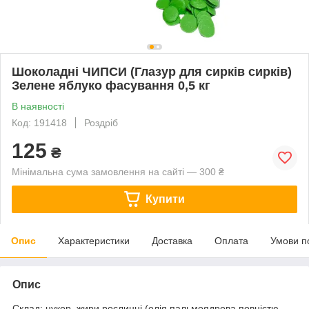
Шоколадні ЧИПСИ (Глазур для сирків сирків)
Зелене яблуко фасування 0,5 кг
В наявності
Код: 191418
Роздріб
125
₴
Мінімальна сума замовлення на сайті — 300 ₴
Купити
Опис
Характеристики
Доставка
Оплата
Умови п
Опис
Склад: цукор, жири рослинні (олія пальмоядрова повністю