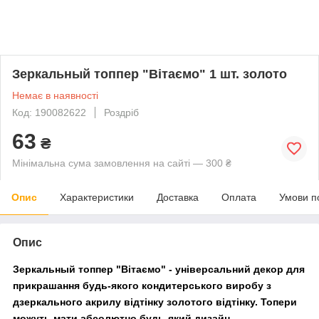
Зеркальный топпер "Вітаємо" 1 шт. золото
Немає в наявності
Код: 190082622
Роздріб
63
₴
Мінімальна сума замовлення на сайті — 300 ₴
Опис
Характеристики
Доставка
Оплата
Умови п
Опис
Зеркальный топпер "Вітаємо" -
універсальний декор для
прикрашання будь-якого кондитерського виробу з
дзеркального акрилу відтінку золотого відтінку.
Топери
можуть мати абсолютно будь-який дизайн.