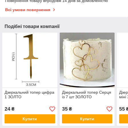
Повернення товару впродовж 14 днів за домовленістю
Всі умови повернення
Подібні товари компанії
Дзеркальний топер цифра
Дзеркальний топер Серця
Дзер
1 ЗОЛТО
із 7 шт ЗОЛОТО
міні
24
35
55
₴
₴
Купити
Купити