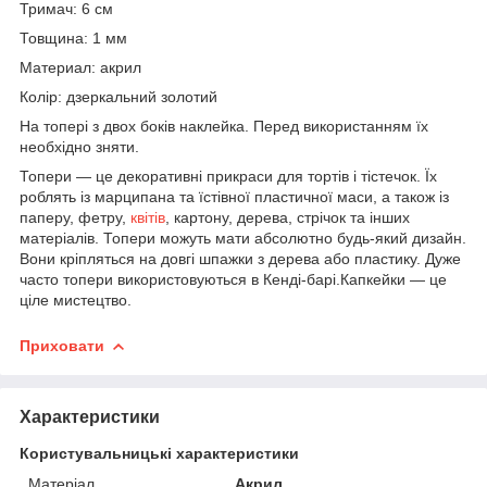
Тримач: 6 см
Товщина: 1 мм
Материал: акрил
Колір: дзеркальний золотий
На топері з двох боків наклейка. Перед використанням їх
необхідно зняти.
Топери — це декоративні прикраси для тортів і тістечок. Їх
роблять із марципана та їстівної пластичної маси, а також із
паперу, фетру,
квітів
, картону, дерева, стрічок та інших
матеріалів. Топери можуть мати абсолютно будь-який дизайн.
Вони кріпляться на довгі шпажки з дерева або пластику. Дуже
часто топери використовуються в Кенді-барі.Капкейки — це
ціле мистецтво.
Приховати
Характеристики
Користувальницькі характеристики
Матеріал
Акрил