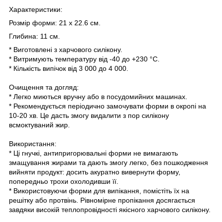
Характеристики:
Розмір форми: 21 x 22.6 см.
Глибина: 11 см.
* Виготовлені з харчового силікону.
* Витримують температуру від -40 до +230 °C.
* Кількість випічок від 3 000 до 4 000.
Очищення та догляд:
* Легко миються вручну або в посудомийних машинах.
* Рекомендується періодично замочувати форми в окропі на
10-20 хв. Це дасть змогу видалити з пор силікону
всмоктуваний жир.
Використання:
* Ці гнучкі, антипригорювальні форми не вимагають
змащування жирами та дають змогу легко, без пошкодження
вийняти продукт: досить акуратно вивернути форму,
попередньо трохи охолодивши її.
* Використовуючи форми для випікання, помістіть їх на
решітку або протвінь. Рівномірне пропікання досягається
завдяки високій теплопровідності якісного харчового силікону.