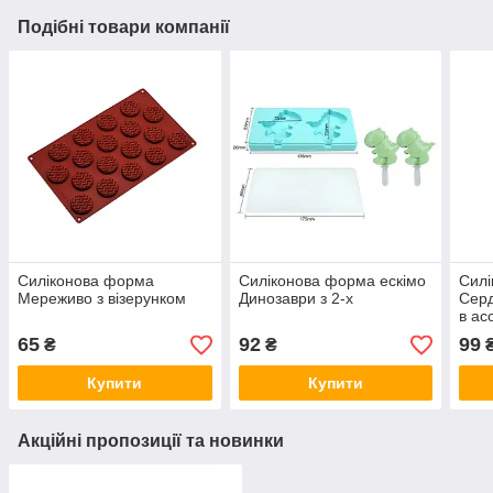
Подібні товари компанії
Силіконова форма
Силіконова форма ескімо
Сил
Мереживо з візерунком
Динозаври з 2-х
Серд
в ас
65
92
99
₴
₴
Купити
Купити
Акційні пропозиції та новинки