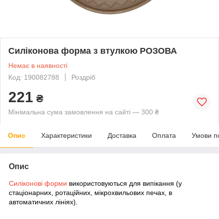
Силіконова форма з втулкою РОЗОВА
Немає в наявності
Код: 190082788
Роздріб
221
₴
Мінімальна сума замовлення на сайті — 300 ₴
Опис
Характеристики
Доставка
Оплата
Умови п
Опис
Силіконові форми
використовуються для випікання (у
стаціонарних, ротаційних, мікрохвильових печах, в
автоматичних лініях).