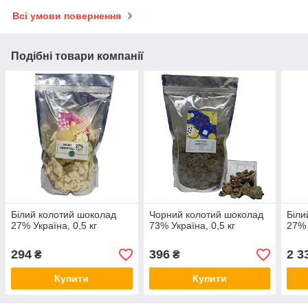
Всі умови повернення
Подібні товари компанії
Білий колотий шоколад
Чорний колотий шоколад
Біли
27% Україна, 0,5 кг
73% Україна, 0,5 кг
27% 
294
396
2 3
₴
₴
Купити
Купити