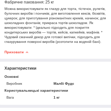
Фабричне паковання: 25 кг
Можна використовувати як глазур для торта, тістечок, рулетів,
булочних виробів і пончиків; для виготовлення кексів, бісквітів,
цукерок; для приготування різноманітних кремів, начинок; для
шоколадних фонтанів; прикраса тортів шоколадом. Як
використовувати: * Ідеально підходить для покриття
кондитерських виробів — тортів, кейсів, капкейків, мафінів. *
Чудовий смачний декор для готової випічки, підходить для
глазурування поверхні виробів (розтопити на водяній бані).
Приховати
Характеристики
Основні
Виробник
Малбі Фудс
Користувальницькі характеристики
Вага
1 кг