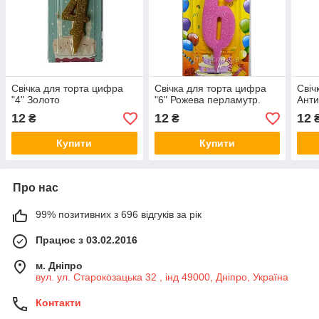
Свічка для торта цифра
Свічка для торта цифра
Свіч
"4" Золото
"6" Рожева перламутр.
Анти
12
12
12
₴
₴
Купити
Купити
Про нас
99% позитивних з 696 відгуків за рік
Працює з 03.02.2016
м. Дніпро
вул. ул. Старокозацька 32 , інд 49000, Дніпро, Україна
Контакти