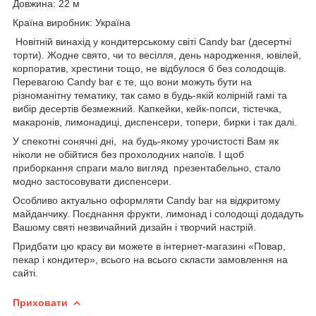
Довжина: 22
м
Країна виробник:
Україна
Новітній винахід у кондитерському світі
Candy bar
(десертні
торти). Жодне свято, чи то весілля, день народження, ювілей,
корпоратив, хрестини тощо, не відбулося б без солодощів.
Перевагою Candy bar є те, що вони можуть бути на
різноманітну тематику, так само в будь-якій колірній гамі та
вибір десертів безмежний. Капкейки, кейк-попси, тістечка,
макаронів,
лимонадиці, диспенсери, топери, бирки
і так далі.
У спекотні сонячні дні, на будь-якому урочистості Вам як
ніколи не обійтися без прохолодних напоїв. І щоб
приборкання спраги мало вигляд презентабельно, стало
модно застосовувати диспенсери.
Особливо актуально
оформляти Candy bar
на відкритому
майданчику. Поєднання фрукти, лимонад і солодощі додадуть
Вашому святі незвичайний дизайн і творчий настрій.
Придбати цю красу ви можете
в інтернет-магазині «Повар,
пекар і кондитер»,
всього на всього скласти замовлення на
сайті.
Приховати