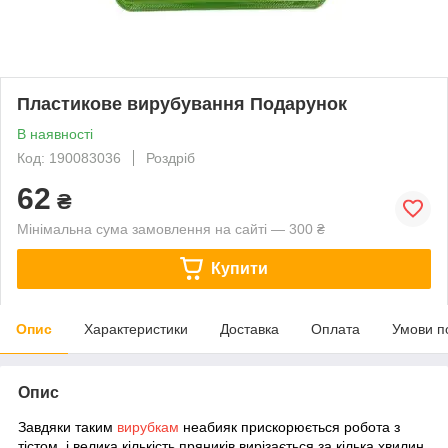
Пластикове вирубування Подарунок
В наявності
Код: 190083036
Роздріб
62
₴
Мінімальна сума замовлення на сайті — 300 ₴
Купити
Опис
Характеристики
Доставка
Оплата
Умови п
Опис
Завдяки таким
вирубкам
неабияк прискорюється робота з
тістом, і велика кількість пряників вирізається за кілька хвилин.