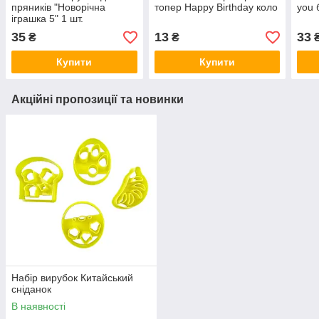
пряників "Новорічна
топер Happy Birthday коло
you 
іграшка 5" 1 шт.
35
13
33
₴
₴
Купити
Купити
Акційні пропозиції та новинки
Набір вирубок Китайський
сніданок
В наявності