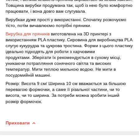
Товщина вирубки продумана так, щоб із нею було комфортно
працювати, і вона довго вам слугувала.
Вирубка
и
дуже прості у використанні. Спочатку розкочуємо
тісто, потім вичавлюємо потрібні пряники.
Вирубка для пряників
виготовлена на 3D принтері з
використанням PLA пластику. Сировина для виробництва PLA
слугує кукурудза та цукрова тростина. Форми з цього пластику
ідеально підходять для роботи з харчовими
продуктами. Зберігати їх рекомендується в сухому місці,
уникаючи потрапляння сонячного світла та високих
температур. Мити теплою мильною водою. Не мити в
посудомийній машині.
Розмір: Висота 9 см/ Ширина 10 см
вважається за більшою
перевагою формочки, а саме її різальної частини, чи то
висота, чи то ширина. За потреби можна зробити інший
розмір формочок.
Приховати