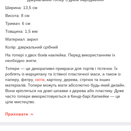
Ширина: 13,5 см
Висота: 8 см
Тримач: 6 см
Товщина: 1,5 мм
Материал: акрил
Колір: дзеркальний срібний
На топері з двох боків наклейка. Перед використанням їх
необхідно зняти.
Топери — це декоративні прикраси для тортів і тістечок. Їх
роблять із марципану та їстівної пластичної маси, а також із
паперу, фетру,
квітів
, картону, дерева, стрічок та інших
матеріалів. Топери можуть мати абсолютно будь-який дизайн.
Вони кріпляться на довгі шпажки з дерева або пластику. Дуже
часто топери використовуються в Кенді-барі.Капкейки — це
ціле мистецтво.
Приховати