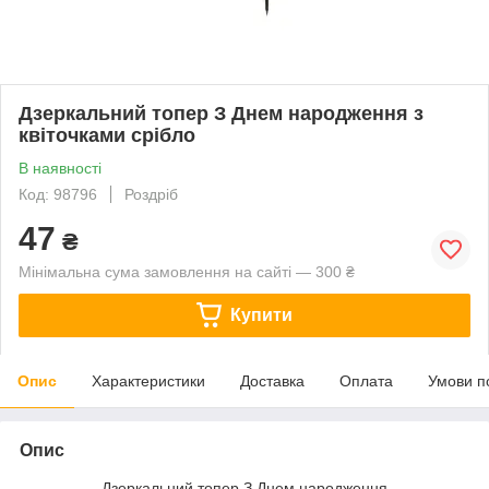
Дзеркальний топер З Днем народження з
квіточками срібло
В наявності
Код: 98796
Роздріб
47
₴
Мінімальна сума замовлення на сайті — 300 ₴
Купити
Опис
Характеристики
Доставка
Оплата
Умови п
Опис
Дзеркальний топер З Днем народження