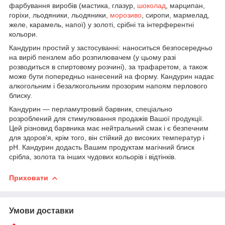
фарбування виробів (мастика, глазур,
шоколад
, марципан,
горіхи, льодяники, льодяники,
морозиво
, сиропи, мармелад,
желе, карамель, напої) у золоті, срібні та інтерферентні
кольори.
Кандурин простий у застосуванні: наноситься безпосередньо
на виріб пензлем або розпилювачем (у цьому разі
розводиться в спиртовому розчині), за трафаретом, а також
може бути попередньо нанесений на форму. Кандурин надає
алкогольним і безалкогольним прозорим напоям перлового
блиску.
Кандурин — перламутровий барвник, спеціально
розроблений для стимулювання продажів Вашої продукції.
Цей різновид барвника має нейтральний смак і є безпечним
для здоров'я, крім того, він стійкий до високих температур і
pH. Кандурин додасть Вашим продуктам магічний блиск
срібла, золота та інших чудових кольорів і відтінків.
Приховати
Умови доставки