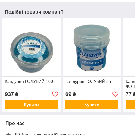
Подібні товари компанії
Кандурин ГОЛУБИЙ 100 г
Кандурин ГОЛУБИЙ 5 г
Кан
ЖІЛТ
937
69
77
₴
₴
Купити
Купити
Про нас
99% позитивних з 692 відгуків за рік