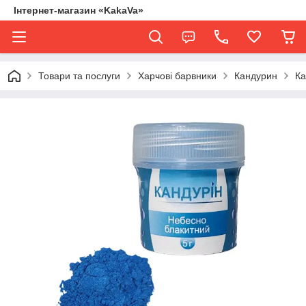
Інтернет-магазин «KakaVa»
Товари та послуги
Харчові барвники
Кандурин
К