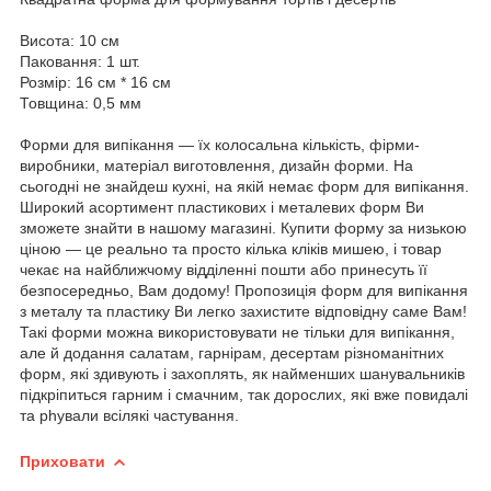
Висота: 10 см
Паковання: 1 шт.
Розмір: 16 см * 16 см
Товщина: 0,5 мм
Форми для випікання — їх колосальна кількість, фірми-
виробники, матеріал виготовлення, дизайн форми. На
сьогодні не знайдеш кухні, на якій немає форм для випікання.
Широкий асортимент пластикових і металевих форм Ви
зможете знайти в нашому магазині. Купити форму за низькою
ціною — це реально та просто кілька кліків мишею, і товар
чекає на найближчому відділенні пошти або принесуть її
безпосередньо, Вам додому! Пропозиція форм для випікання
з металу та пластику Ви легко захистите відповідну саме Вам!
Такі форми можна використовувати не тільки для випікання,
але й додання салатам, гарнірам, десертам різноманітних
форм, які здивують і захоплять, як найменших шанувальників
підкріпиться гарним і смачним, так дорослих, які вже повидалі
та phували всілякі частування.
Приховати