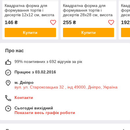
Квадратна форма для
Квадратна форма для
Ква
формування тортів і
формування тортів і
форм
десертів 12х12 см, висота
десертів 28х28 см, висота
десе
10 см
10 см
10 с
146
255
192
₴
₴
Купити
Купити
Про нас
99% позитивних з 692 відгуків за рік
Працює з 03.02.2016
м. Дніпро
вул. ул. Старокозацька 32 , інд 49000, Дніпро, Україна
Контакти
Сьогодні вихідний
Показати весь графік роботи