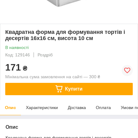
Квадратна форма для формування тортів і
десертів 16х16 см, висота 10 см
В наявності
Код: 129146
Роздріб
171
₴
Мінімальна сума замовлення на сайті — 300 ₴
Купити
Опис
Характеристики
Доставка
Оплата
Умови п
Опис
Квадратна форма для формування тортів і десертів