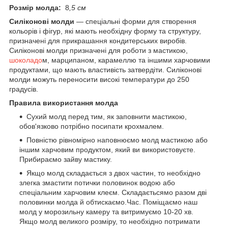
Розмір молда:
8
,5 см
Силіконові молди
— спеціальні форми для створення
кольорів і фігур, які мають необхідну форму та структуру,
призначені для прикрашання кондитерських виробів.
Силіконові молди призначені для роботи з мастикою,
шоколадо
м, марципаном, карамеллю та іншими харчовими
продуктами, що мають властивість затвердіти. Силіконові
молди можуть переносити високі температури до 250
градусів.
Правила використання молда
Сухий молд перед тим, як заповнити мастикою,
обов'язково потрібно посипати крохмалем.
Повністю рівномірно наповнюємо молд мастикою або
іншим харчовим продуктом, який ви використовуєте.
Прибираємо зайву мастику.
Якщо молд складається з двох частин, то необхідно
злегка змастити потички половинок водою або
спеціальним харчовим клеєм. Складаєтьсямо разом дві
половинки молда й обтискаємо.Час. Поміщаємо наш
молд у морозильну камеру та витримуємо 10-20 хв.
Якщо молд великого розміру, то необхідно потримати