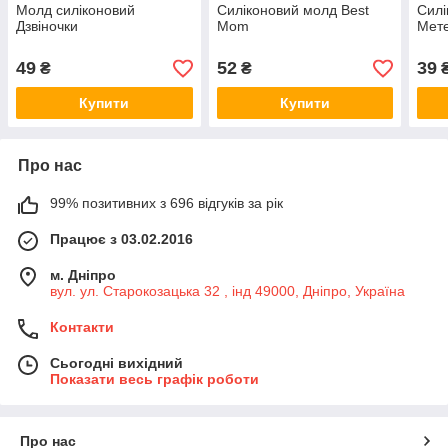
Молд силіконовий
Силіконовий молд Best
Силі
Дзвіночки
Mom
Мет
49
52
39
₴
₴
Купити
Купити
Про нас
99% позитивних з 696 відгуків за рік
Працює з 03.02.2016
м. Дніпро
вул. ул. Старокозацька 32 , інд 49000, Дніпро, Україна
Контакти
Сьогодні вихідний
Показати весь графік роботи
Про нас