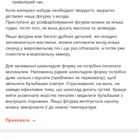
триваліший час.
Коли матеріал набуде необхідної твердості, акуратно
дістаємо нашу фігурку з молда.
Приступати до розфарбовування фігурки можна за кілька
годин, після того, як вона досить висохне та затвердіє.
Якщо фігурка має багато дрібних деталей, які складно
заповнюються мастикою, можна наповнити молд кілька
секунд у мікрохвильову піч і ще раз обтискати, а потім уже
помістити в морозильну камеру.
Для заливання шоколадом форму не потрібно посипати
крохмалем. Наповнену рідким шоколадом форму потрібно
дуже сильно струсити (приблизно як термометр), щоб
звільнити бульбашки повітря. Струсювання, на жаль, не
завжди ефективне тому, що шоколад досить густий. Краще
взяти розмочате жорстке пензлик і видалити бульбашки з
внутрішніх порожнин. Якщо фігурка витягується насилу,
можна заморозити її до нижчої температури.
Приховати