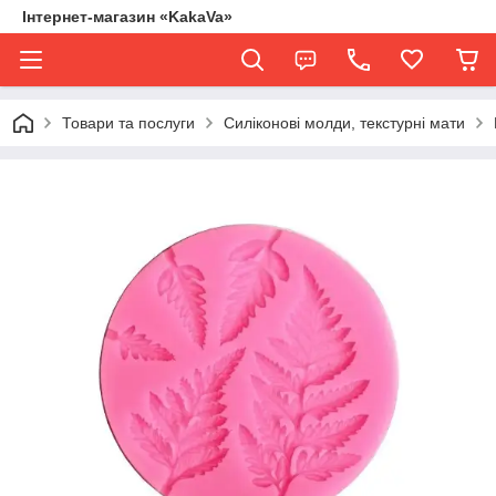
Інтернет-магазин «KakaVa»
Товари та послуги
Силіконові молди, текстурні мати