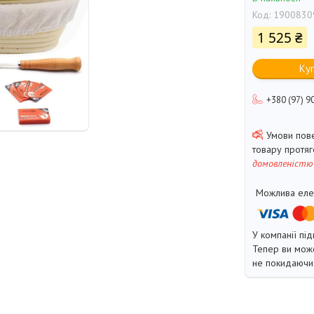
Код:
1900830
1 525 ₴
Ку
+380 (97) 9
товару протя
домовленістю
У компанії під
Тепер ви може
не покидаючи 