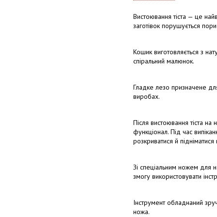
Вистоювання тіста — це най
заготівок порушується порис
Кошик виготовляється з нат
спіральний малюнок.
Гладке лезо призначене для
виробах.
Після вистоювання тіста на 
функціонал. Під час випіканн
розкриватися й підніматися 
Зі спеціальним ножем для на
змогу використовувати інст
Інструмент обладнаний зру
ножа.