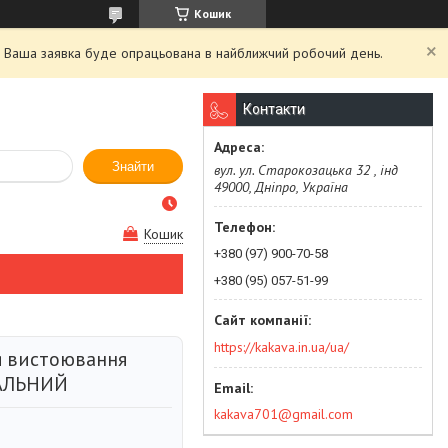
Кошик
й. Ваша заявка буде опрацьована в найближчий робочий день.
Контакти
Знайти
вул. ул. Старокозацька 32 , інд
49000, Дніпро, Україна
Кошик
+380 (97) 900-70-58
+380 (95) 057-51-99
https://kakava.in.ua/ua/
я вистоювання
ВАЛЬНИЙ
kakava701@gmail.com