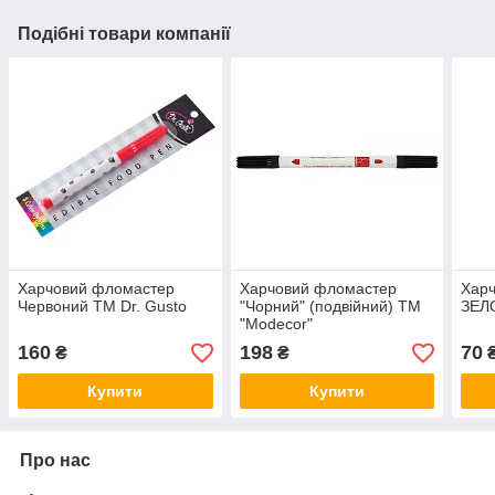
Подібні товари компанії
Харчовий фломастер
Харчовий фломастер
Хар
Червоний ТМ Dr. Gusto
"Чорний" (подвійний) ТМ
ЗЕЛО
"Modecor"
160
198
70
₴
₴
Купити
Купити
Про нас