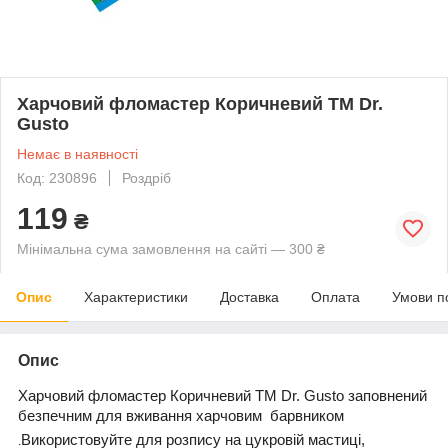
Харчовий фломастер Коричневий ТМ Dr.
Gusto
Немає в наявності
Код: 230896
Роздріб
119
₴
Мінімальна сума замовлення на сайті — 300 ₴
Опис
Характеристики
Доставка
Оплата
Умови п
Опис
Харчовий фломастер Коричневий ТМ Dr. Gusto заповнений
безпечним для вживання харчовим барвником
Використовуйте для розпису на цукровій мастиці,
.