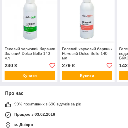
Гелевий харчовий барвник
Гелевий харчовий барвник
Геле
Зелений Dolce Bello 140
Рожевий Dolce Bello 140
водо
мл
мл
БІЖ
230
279
142
₴
₴
Купити
Купити
Про нас
99% позитивних з 696 відгуків за рік
Працює з 03.02.2016
м. Дніпро