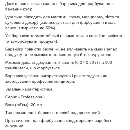
Досить лише кілька крапель барвника для фарбування в
бажаний колір.
Ідеально підходять для мастики, крему, марципану, тіста та
цукрового декору (застосовуються для фарбування в масі
основ із жирністю до 50%).
Усі барвники термостабільні (з ними можна спокійно випікати
та заморожувати продукти).
Барвники повністю безпечні, не впливають на смак і запах
продукту та не змінюють консистенцію й текстуру страв.
Рекомендоване дозування: 2 краплі (0,07-0,20 г) на 100
грамів маси, що фарбується.
Барвники успішно використовують і рекомендують до
застосування професійні кондитери.
Загальні характеристики
Серія: «Professional»
Вага (об'єм): 20 мл
Тип розчинності: барвник гелевий водорозчинний
Призначення: для фарбування кондитерських виробів і
сировини