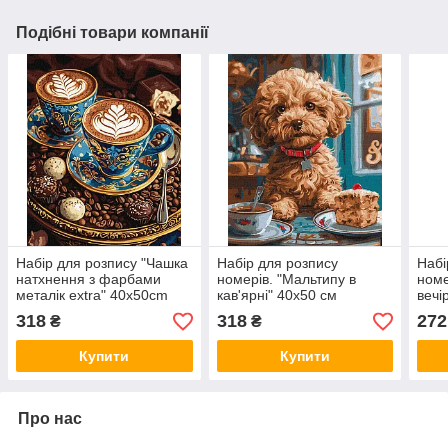
Подібні товари компанії
Набір для розпису "Чашка
Набір для розпису
Набі
натхнення з фарбами
номерів. "Мальтипу в
ном
металік extra" 40х50cm
кав'ярні" 40х50 см
вечі
318
318
272
₴
₴
Купити
Купити
Про нас