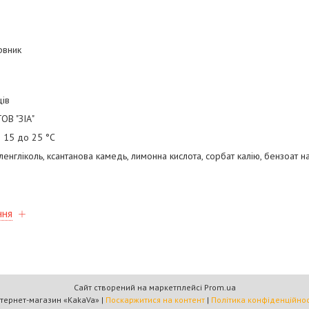
рвник
ців
ОВ "ЗІА"
д 15 до 25 °C
ленгліколь, ксантанова камедь, лимонна кислота, сорбат калію, бензоат н
ння
Сайт створений на маркетплейсі
Prom.ua
Інтернет-магазин «KakaVa» |
Поскаржитися на контент
|
Політика конфіденційнос