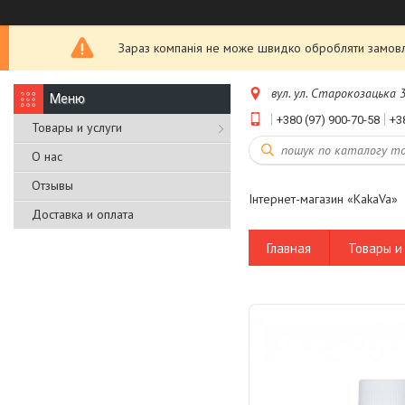
Зараз компанія не може швидко обробляти замовле
вул. ул. Старокозацька 3
+380 (97) 900-70-58
+3
Товары и услуги
О нас
Отзывы
Інтернет-магазин «KakaVa»
Доставка и оплата
Главная
Товары и 