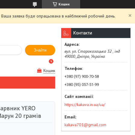
Кошик
й. Ваша заявка буде опрацьована в найближчий робочий день.
Контакти
Знайти
вул. ул. Старокозацька 32 , інд
49000, Дніпро, Україна
Кошик
+380 (97) 900-70-58
+380 (95) 057-51-99
https://kakava.in.ua/ua/
барвник YERO
арун 20 грамів
kakava701@gmail.com