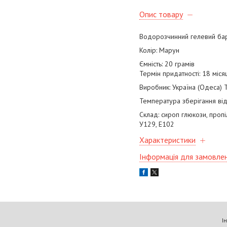
Опис товару
Водорозчинний гелевий ба
Колір: Марун
Ємність: 20 грамів
Термін придатності: 18 міся
Виробник: Україна (Одеса) Т
Температура зберігання ві
Склад: сироп глюкози, пропі
У129, Е102
Характеристики
Інформація для замовле