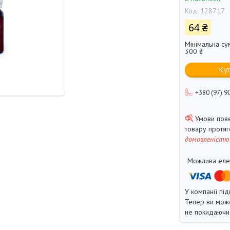
Код:
128717
64 ₴
Мінімальна су
300 ₴
Ку
+380 (97) 9
товару протя
домовленістю
У компанії під
Тепер ви може
не покидаючи 