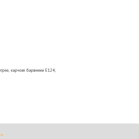
атрію, харчові барвники Е124,
ті