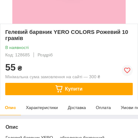
Гелевий барвник YERO COLORS Рожевий 10
грамів
В наявності
Код: 128685
Роздріб
55
₴
Мінімальна сума замовлення на сайті — 300 ₴
Купити
Опис
Характеристики
Доставка
Оплата
Умови п
Опис
Гелевий барвник YERO — абсолютно безпечний