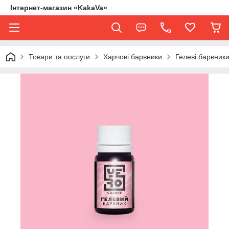
Інтернет-магазин «KakaVa»
Товари та послуги
Харчові барвники
Гелеві барвни