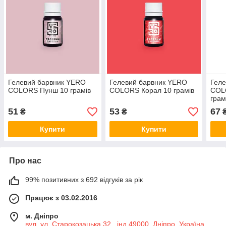
Гелевий барвник YERO
Гелевий барвник YERO
Гел
COLORS Пунш 10 грамів
COLORS Корал 10 грамів
COL
грам
51
53
67
₴
₴
Купити
Купити
Про нас
99% позитивних з 692 відгуків за рік
Працює з 03.02.2016
м. Дніпро
вул. ул. Старокозацька 32 , інд 49000, Дніпро, Україна