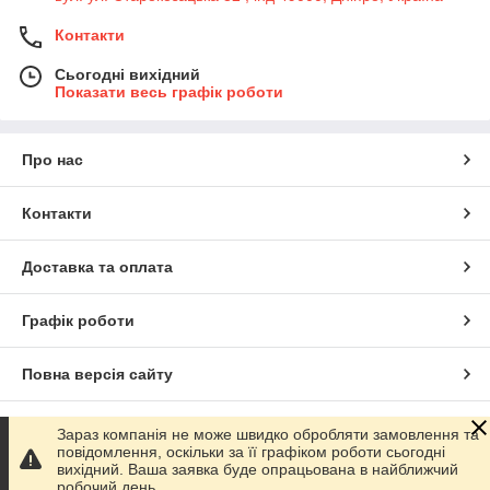
Контакти
Сьогодні вихідний
Показати весь графік роботи
Про нас
Контакти
Доставка та оплата
Графік роботи
Повна версія сайту
Сайт створено на маркетплейсі
Prom.ua
Зараз компанія не може швидко обробляти замовлення та
повідомлення, оскільки за її графіком роботи сьогодні
вихідний. Ваша заявка буде опрацьована в найближчий
Політика конфіденційності
робочий день.