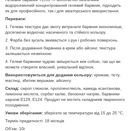
водорозчинний концентрований гелевий барвник, підходить
як для професійного, так і для аматорського використання.
Переваги:
1. Гелева текстура дає змогу витрачати барвник економніше,
досягаючи водночас насиченого та стійкого кольору.
2. Фарба без зусиль змивається з рук і робочих поверхонь.
3. Після додавання барвника в крем або айсинг, текстура
залишається незмінною.
4. Гелеві барвники чудово змішуються між собою, так що ви
можете створити власний, унікальний відтінок.
Використовуються для додання кольору:
кремам, тісту,
мастиці, збитим вершкам, айсингу.
Склад:
сироп глюкози, пропіленгліколь, камедь ксантанова,
лимонна кислота, сорбат калію, бензонат натрію, барвники
харчові Е129, Е124. Продукт не містить складників тваринного
походження.
Умови зберігання:
зберігати за температури від 15 до 25 °C.
Термін придатності: 18 місяців
Об'єм: 10г